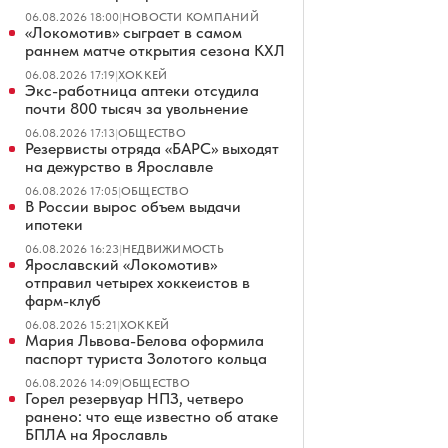
06.08.2026 18:00
|
НОВОСТИ КОМПАНИЙ
«Локомотив» сыграет в самом
раннем матче открытия сезона КХЛ
06.08.2026 17:19
|
ХОККЕЙ
Экс-работница аптеки отсудила
почти 800 тысяч за увольнение
06.08.2026 17:13
|
ОБЩЕСТВО
Резервисты отряда «БАРС» выходят
на дежурство в Ярославле
06.08.2026 17:05
|
ОБЩЕСТВО
В России вырос объем выдачи
ипотеки
06.08.2026 16:23
|
НЕДВИЖИМОСТЬ
Ярославский «Локомотив»
отправил четырех хоккеистов в
фарм-клуб
06.08.2026 15:21
|
ХОККЕЙ
Мария Львова-Белова оформила
паспорт туриста Золотого кольца
06.08.2026 14:09
|
ОБЩЕСТВО
Горел резервуар НПЗ, четверо
ранено: что еще известно об атаке
БПЛА на Ярославль