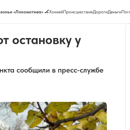
зонье «Локомотива» 🏒
Хоккей
Происшествия
Дороги
Деньги
Пог
т остановку у
нкта сообщили в пресс-службе