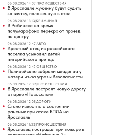
06.08.2026 14:07
|
ПРОИСШЕСТВИЯ
В Ярославле мужчину будут судить
за взятку, положенную в стол
06.08.2026 13:13
|
КРИМИНАЛ
В Рыбинске на время
полумарафона перекроют проезд
по центру
06.08.2026 12:47
|
АВТО
Крестный отец из российского
поселка усыновил детей
нигерийского принца
06.08.2026 12:42
|
ОБЩЕСТВО
Полицейские забрали младенца у
матери из-за угрозы безопасности
06.08.2026 12:39
|
ПРОИСШЕСТВИЯ
В Ярославле построят новую дорогу
в парке «Новоселки»
06.08.2026 12:01
|
ДОРОГИ
Стало известно о состоянии
раненых при атаке БПЛА на
Ярославль
06.08.2026 11:33
|
ПРОИСШЕСТВИЯ
Ярославец пострадал при пожаре в
садоводстве «Нефтяник-2»