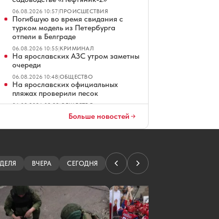
06.08.2026 10:57
|
ПРОИСШЕСТВИЯ
Погибшую во время свидания с
турком модель из Петербурга
отпели в Белграде
06.08.2026 10:55
|
КРИМИНАЛ
На ярославских АЗС утром заметны
очереди
06.08.2026 10:48
|
ОБЩЕСТВО
На ярославских официальных
пляжах проверили песок
06.08.2026 09:29
|
ОБЩЕСТВО
В Ярославле выезд в сторону
Больше новостей
Москвы открыли после атаки
дронов
06.08.2026 09:03
|
АВТО
Над Ярославлем ночью и утром
сбили уже 92 БПЛА
ДЕЛЯ
ВЧЕРА
СЕГОДНЯ
06.08.2026 08:46
|
ПРОИСШЕСТВИЯ
Губернатор рассказал о
последствиях самой массовой
атаки дронов на Ярославль
06.08.2026 08:11
|
ПРОИСШЕСТВИЯ
Боб Хартли может провести в