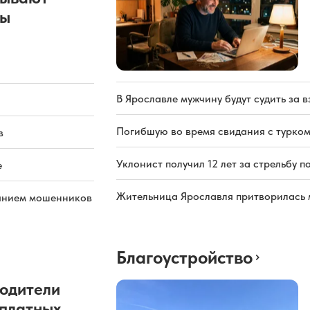
ды
В Ярославле мужчину будут судить за в
Погибшую во время свидания с турком
в
Уклонист получил 12 лет за стрельбу п
е
Жительница Ярославля притворилась 
иянием мошенников
Благоустройство
одители
 платных