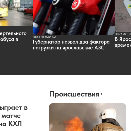
ертельного
ПРОИСШ
ЭКОНОМИКА
обуса в
В Ярос
Губернатор назвал два фактора
времен
нагрузки на ярославские АЗС
Происшествия
ыграет в
 матче
она КХЛ