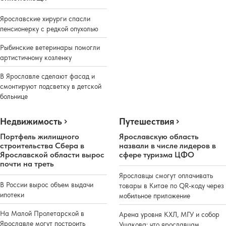
Ярославские хирурги спасли
пенсионерку с редкой опухолью
Рыбинские ветеринары помогли
артистичному козленку
В Ярославле сделают фасад и
смонтируют подсветку в детской
больнице
Недвижимость
Путешествия
Портфель жилищного
Ярославскую область
строительства Сбера в
назвали в числе лидеров в
Ярославской области вырос
сфере туризма ЦФО
почти на треть
Ярославцы смогут оплачивать
В России вырос объем выдачи
товары в Китае по QR-коду через
ипотеки
мобильное приложение
На Малой Пролетарской в
Арена уровня КХЛ, МГУ и собор
Ярославле могут построить
Ушакова: что ярославцам