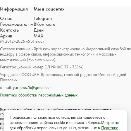
Информация
Мы в соцсетях
О нас
Telegram
Рекламодателям
ВКонтакте
Контакты
Дзен
Архив
MAX
© 2012–2026 «ЯрНьюс»
Сетевое издание «ЯрНьюс» зарегистрировано Федеральной службой по
надзору в сфере связи, информационных технологий и массовых
коммуникаций (Роскомнадзор).
Регистрационный номер ЭЛ № ФС 77 - 73566
Учредитель ООО «ВН-Ярославль», главный редактор Иванов Андрей
Павлович
e-mail:
yarnews76@gmail.com
Политика обработки персональных данных
Все права на любые материалы, опубликованные на сайте, защищены в
соответствии с российским и международным законодательством об авторском
Продолжая пользоваться сайтом, вы соглашаетесь с
праве и смежных правах. Любое использование текстовых, фото, аудио и
использованием файлов cookie и сервиса «Яндекс.Метрика»
видеоматериалов возможно только с согласия правообладателя с обязательной
для обработки персональных данных, указанных в
Политике
гиперссылкой на сайт https://www.yarnews.net; Для детей старше 16 лет.