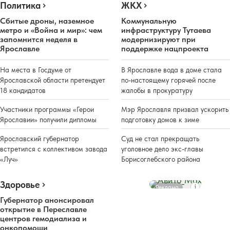
Политика
ЖКХ
Сбитые дроны, наземное
Коммунальную
метро и «Война и мир»: чем
инфраструктуру Тутаева
запомнится неделя в
модернизируют при
Ярославле
поддержке нацпроекта
На места в Госдуме от
В Ярославле вода в доме стала
Ярославской области претендует
по-настоящему горячей после
18 кандидатов
жалобы в прокуратуру
Участники программы «Герои
Мэр Ярославля призвал ускорить
Ярославии» получили дипломы
подготовку домов к зиме
Ярославский губернатор
Суд не стал прекращать
встретился с коллективом завода
уголовное дело экс-главы
«Луч»
Борисоглебского района
Здоровье
Реклама
Губернатор анонсировал
открытие в Переславле
центров гемодиализа и
онкопомощи