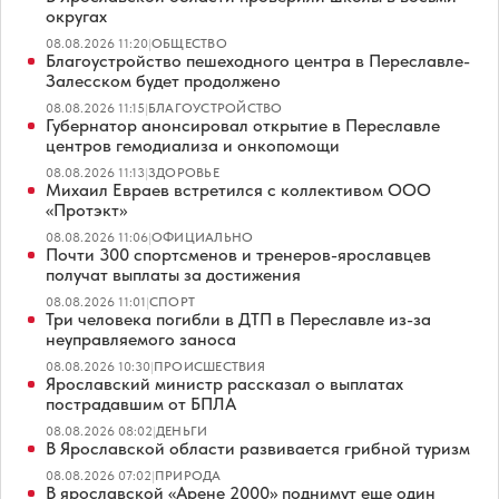
округах
08.08.2026 11:20
|
ОБЩЕСТВО
Благоустройство пешеходного центра в Переславле-
Залесском будет продолжено
08.08.2026 11:15
|
БЛАГОУСТРОЙСТВО
Губернатор анонсировал открытие в Переславле
центров гемодиализа и онкопомощи
08.08.2026 11:13
|
ЗДОРОВЬЕ
Михаил Евраев встретился с коллективом ООО
«Протэкт»
08.08.2026 11:06
|
ОФИЦИАЛЬНО
Почти 300 спортсменов и тренеров-ярославцев
получат выплаты за достижения
08.08.2026 11:01
|
СПОРТ
Три человека погибли в ДТП в Переславле из-за
неуправляемого заноса
08.08.2026 10:30
|
ПРОИСШЕСТВИЯ
Ярославский министр рассказал о выплатах
пострадавшим от БПЛА
08.08.2026 08:02
|
ДЕНЬГИ
В Ярославской области развивается грибной туризм
08.08.2026 07:02
|
ПРИРОДА
В ярославской «Арене 2000» поднимут еще один