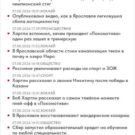
чемпионский стяг
07.08.2026 18:01
|
ХОККЕЙ
Опубликовано видео, как в Ярославле легковушка
сбила мотоциклистку
07.08.2026 17:39
|
ПРОИСШЕСТВИЯ
Хартли вспомнил, зачем президент «Локомотива»
один раз зашел в тренерскую
07.08.2026 17:02
|
ХОККЕЙ
В Ярославской области стоки канализации текли в
почву и озеро Неро
07.08.2026 16:18
|
ОБЩЕСТВО
Россияне увеличивают расходы на спорт и ЗОЖ
07.08.2026 15:47
|
СПОРТ
Хартли рассказал о звонке Никитину после победы в
Казани
07.08.2026 15:01
|
ХОККЕЙ
Боб Хартли рассказал о самом тяжёлом моменте
плей-офф в «Локомотиве»
07.08.2026 14:52
|
ХОККЕЙ
В Ярославле восстанавливают жандармские казармы
07.08.2026 14:01
|
ОБЩЕСТВО
Сбер запустил образовательный кредит на обучение
по любой специальности