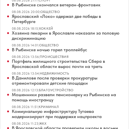
08.08.2026 21:17
|
СПОРТ
В Рыбинске скончался ветеран-фронтовик
08.08.2026 20:00
|
ОБЩЕСТВО
Ярославский «Локо» одержал две победы в
Петербурге
08.08.2026 18:15
|
ХОККЕЙ
Хозяина пекарни в Ярославле наказали за половую
дискриминацию
08.08.2026 14:01
|
ОБЩЕСТВО
В Рыбинске ночью горел троллейбус
08.08.2026 13:56
|
ПРОИСШЕСТВИЯ
Портфель жилищного строительства Сбера в
Ярославской области вырос почти на треть
08.08.2026 13:54
|
НЕДВИЖИМОСТЬ
В Данилове после проверки прокуратуры
отремонтировали детские площадки
08.08.2026 12:13
|
БЛАГОУСТРОЙСТВО
Мошенники развели пенсионерку из Рыбинска на
помощь иностранцу
08.08.2026 11:51
|
КРИМИНАЛ
Коммунальную инфраструктуру Тутаева
модернизируют при поддержке нацпроекта
08.08.2026 11:23
|
ЖКХ
В Ярославской области проверили школы в восьми