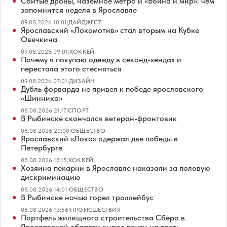
Сбитые дроны, наземное метро и «Война и мир»: чем
запомнится неделя в Ярославле
09.08.2026 10:01
|
ДАЙДЖЕСТ
Ярославский «Локомотив» стал вторым на Кубке
Овечкина
09.08.2026 09:01
|
ХОККЕЙ
Почему я покупаю одежду в секонд-хендах и
перестала этого стесняться
09.08.2026 07:01
|
ДИЗАЙН
Дубль форварда не привел к победе ярославского
«Шинника»
08.08.2026 21:17
|
СПОРТ
В Рыбинске скончался ветеран-фронтовик
08.08.2026 20:00
|
ОБЩЕСТВО
Ярославский «Локо» одержал две победы в
Петербурге
08.08.2026 18:15
|
ХОККЕЙ
Хозяина пекарни в Ярославле наказали за половую
дискриминацию
08.08.2026 14:01
|
ОБЩЕСТВО
В Рыбинске ночью горел троллейбус
08.08.2026 13:56
|
ПРОИСШЕСТВИЯ
Портфель жилищного строительства Сбера в
Ярославской области вырос почти на треть