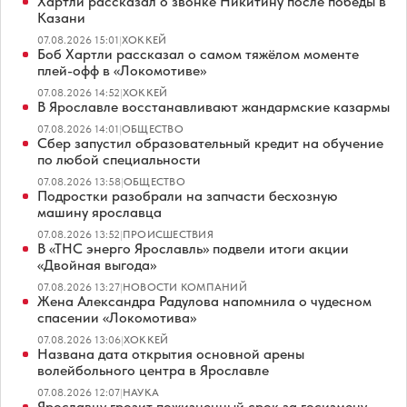
Хартли рассказал о звонке Никитину после победы в
Казани
07.08.2026 15:01
|
ХОККЕЙ
Боб Хартли рассказал о самом тяжёлом моменте
плей-офф в «Локомотиве»
07.08.2026 14:52
|
ХОККЕЙ
В Ярославле восстанавливают жандармские казармы
07.08.2026 14:01
|
ОБЩЕСТВО
Сбер запустил образовательный кредит на обучение
по любой специальности
07.08.2026 13:58
|
ОБЩЕСТВО
Подростки разобрали на запчасти бесхозную
машину ярославца
07.08.2026 13:52
|
ПРОИСШЕСТВИЯ
В «ТНС энерго Ярославль» подвели итоги акции
«Двойная выгода»
07.08.2026 13:27
|
НОВОСТИ КОМПАНИЙ
Жена Александра Радулова напомнила о чудесном
спасении «Локомотива»
07.08.2026 13:06
|
ХОККЕЙ
Названа дата открытия основной арены
волейбольного центра в Ярославле
07.08.2026 12:07
|
НАУКА
Ярославцу грозит пожизненный срок за госизмену