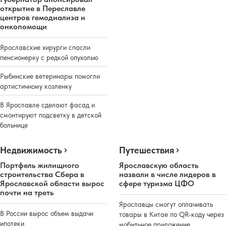
открытие в Переславле
центров гемодиализа и
онкопомощи
Ярославские хирурги спасли
пенсионерку с редкой опухолью
Рыбинские ветеринары помогли
артистичному козленку
В Ярославле сделают фасад и
смонтируют подсветку в детской
больнице
Недвижимость
Путешествия
Портфель жилищного
Ярославскую область
строительства Сбера в
назвали в числе лидеров в
Ярославской области вырос
сфере туризма ЦФО
почти на треть
Ярославцы смогут оплачивать
В России вырос объем выдачи
товары в Китае по QR-коду через
ипотеки
мобильное приложение