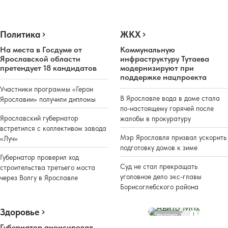
Политика
ЖКХ
На места в Госдуме от
Коммунальную
Ярославской области
инфраструктуру Тутаева
претендует 18 кандидатов
модернизируют при
поддержке нацпроекта
Участники программы «Герои
В Ярославле вода в доме стала
Ярославии» получили дипломы
по-настоящему горячей после
Ярославский губернатор
жалобы в прокуратуру
встретился с коллективом завода
Мэр Ярославля призвал ускорить
«Луч»
подготовку домов к зиме
Губернатор проверил ход
Суд не стал прекращать
строительства третьего моста
уголовное дело экс-главы
через Волгу в Ярославле
Борисоглебского района
Здоровье
Реклама
Губернатор анонсировал