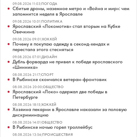
09.08.2026 11:03
|
ПОГОДА
Сбитые дроны, наземное метро и «Война и мир»: чем
запомнится неделя в Ярославле
09.08.2026 10:01
|
ПОЛИТИКА
Ярославский «Локомотив» стал вторым на Кубке
Овечкина
09.08.2026 09:01
|
ХОККЕЙ
Почему я покупаю одежду в секонд-хендах и
перестала этого стесняться
09.08.2026 07:01
|
ДИЗАЙН
Дубль форварда не привел к победе ярославского
«Шинника»
08.08.2026 21:17
|
СПОРТ
В Рыбинске скончался ветеран-фронтовик
08.08.2026 20:00
|
ОБЩЕСТВО
Ярославский «Локо» одержал две победы в
Петербурге
08.08.2026 18:15
|
ХОККЕЙ
Хозяина пекарни в Ярославле наказали за половую
дискриминацию
08.08.2026 14:01
|
ОБЩЕСТВО
В Рыбинске ночью горел троллейбус
08.08.2026 13:56
|
ПРОИСШЕСТВИЯ