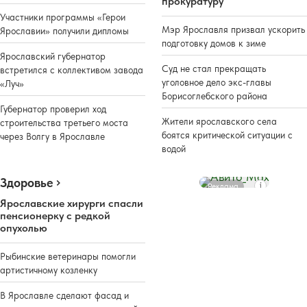
прокуратуру
Участники программы «Герои
Мэр Ярославля призвал ускорить
Ярославии» получили дипломы
подготовку домов к зиме
Ярославский губернатор
Суд не стал прекращать
встретился с коллективом завода
уголовное дело экс-главы
«Луч»
Борисоглебского района
Губернатор проверил ход
Жители ярославского села
строительства третьего моста
боятся критической ситуации с
через Волгу в Ярославле
водой
Здоровье
Реклама
Ярославские хирурги спасли
пенсионерку с редкой
опухолью
Рыбинские ветеринары помогли
артистичному козленку
В Ярославле сделают фасад и