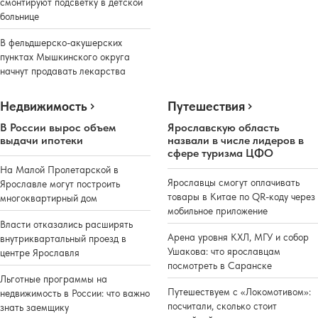
смонтируют подсветку в детской
больнице
В фельдшерско-акушерских
пунктах Мышкинского округа
начнут продавать лекарства
Недвижимость
Путешествия
В России вырос объем
Ярославскую область
выдачи ипотеки
назвали в числе лидеров в
сфере туризма ЦФО
На Малой Пролетарской в
Ярославцы смогут оплачивать
Ярославле могут построить
товары в Китае по QR-коду через
многоквартирный дом
мобильное приложение
Власти отказались расширять
Арена уровня КХЛ, МГУ и собор
внутриквартальный проезд в
Ушакова: что ярославцам
центре Ярославля
посмотреть в Саранске
Льготные программы на
Путешествуем с «Локомотивом»:
недвижимость в России: что важно
посчитали, сколько стоит
знать заемщику