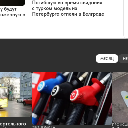
Погибшую во время свидания
с турком модель из
у будут
Петербурга отпели в Белграде
оложенную в
МЕСЯЦ
НЕ
ертельного
ПРОИСШ
ЭКОНОМИКА