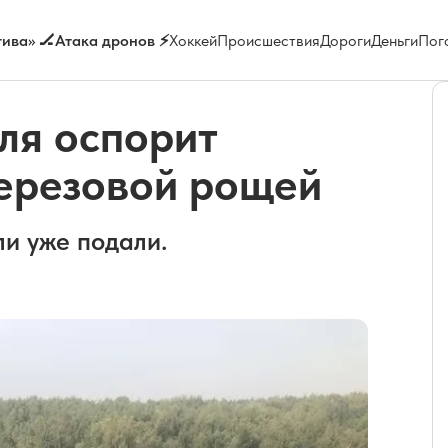
ива» 🏒
Атака дронов ⚡
Хоккей
Происшествия
Дороги
Деньги
Пог
ля оспорит
березовой рощей
и уже подали.