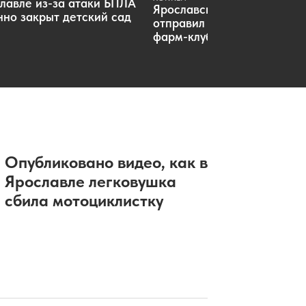
лавле из-за атаки БПЛА
Ярославский «Локомотив»
но закрыт детский сад
отправил пятерых хоккеист
фарм-клуб
Опубликовано видео, как в
Ярославле легковушка
сбила мотоциклистку