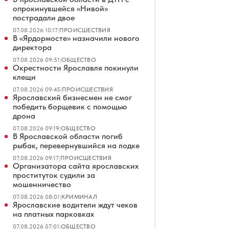
опрокинувшейся «Нивой»
пострадали двое
07.08.2026 10:17
|
ПРОИСШЕСТВИЯ
В «Ярдормосте» назначили нового
директора
07.08.2026 09:51
|
ОБЩЕСТВО
Окрестности Ярославля покинули
клещи
07.08.2026 09:45
|
ПРОИСШЕСТВИЯ
Ярославский бизнесмен не смог
победить борщевик с помощью
дрона
07.08.2026 09:19
|
ОБЩЕСТВО
В Ярославской области погиб
рыбак, перевернувшийся на лодке
07.08.2026 09:17
|
ПРОИСШЕСТВИЯ
Организатора сайта ярославских
проституток судили за
мошенничество
07.08.2026 08:01
|
КРИМИНАЛ
Ярославские водители ждут чеков
на платных парковках
07.08.2026 07:01
|
ОБЩЕСТВО