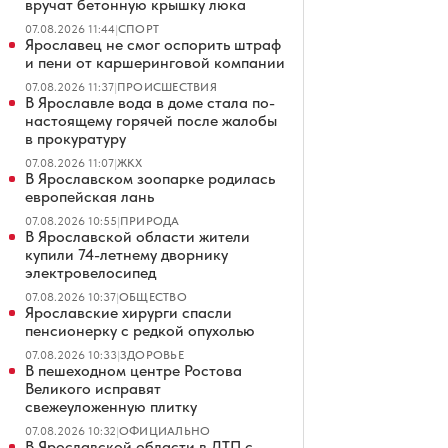
вручат бетонную крышку люка
07.08.2026 11:44
|
СПОРТ
Ярославец не смог оспорить штраф
и пени от каршеринговой компании
07.08.2026 11:37
|
ПРОИСШЕСТВИЯ
В Ярославле вода в доме стала по-
настоящему горячей после жалобы
в прокуратуру
07.08.2026 11:07
|
ЖКХ
В Ярославском зоопарке родилась
европейская лань
07.08.2026 10:55
|
ПРИРОДА
В Ярославской области жители
купили 74-летнему дворнику
электровелосипед
07.08.2026 10:37
|
ОБЩЕСТВО
Ярославские хирурги спасли
пенсионерку с редкой опухолью
07.08.2026 10:33
|
ЗДОРОВЬЕ
В пешеходном центре Ростова
Великого исправят
свежеуложенную плитку
07.08.2026 10:32
|
ОФИЦИАЛЬНО
В Ярославской области в ДТП с