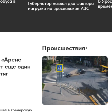
обуса в
В Ярос
Губернатор назвал два фактора
времен
нагрузки на ярославские АЗС
Происшествия
 «Арене
т еще один
тяг
ашел в тренерскую