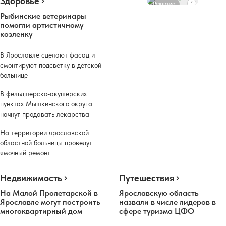
Здоровье
Реклама
Рыбинские ветеринары
помогли артистичному
козленку
В Ярославле сделают фасад и
смонтируют подсветку в детской
больнице
В фельдшерско-акушерских
пунктах Мышкинского округа
начнут продавать лекарства
На территории ярославской
областной больницы проведут
ямочный ремонт
Недвижимость
Путешествия
На Малой Пролетарской в
Ярославскую область
Ярославле могут построить
назвали в числе лидеров в
многоквартирный дом
сфере туризма ЦФО