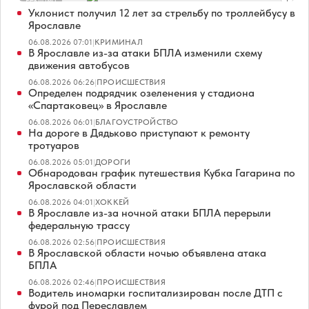
Уклонист получил 12 лет за стрельбу по троллейбусу в
Ярославле
06.08.2026 07:01
|
КРИМИНАЛ
В Ярославле из-за атаки БПЛА изменили схему
движения автобусов
06.08.2026 06:26
|
ПРОИСШЕСТВИЯ
Определен подрядчик озеленения у стадиона
«Спартаковец» в Ярославле
06.08.2026 06:01
|
БЛАГОУСТРОЙСТВО
На дороге в Дядьково приступают к ремонту
тротуаров
06.08.2026 05:01
|
ДОРОГИ
Обнародован график путешествия Кубка Гагарина по
Ярославской области
06.08.2026 04:01
|
ХОККЕЙ
В Ярославле из-за ночной атаки БПЛА перерыли
федеральную трассу
06.08.2026 02:56
|
ПРОИСШЕСТВИЯ
В Ярославской области ночью объявлена атака
БПЛА
06.08.2026 02:46
|
ПРОИСШЕСТВИЯ
Водитель иномарки госпитализирован после ДТП с
фурой под Переславлем