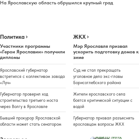
На Ярославскую область обрушился крупный град
Политика
ЖКХ
Участники программы
Мэр Ярославля призвал
«Герои Ярославии» получили
ускорить подготовку домов к
дипломы
зиме
Ярославский губернатор
Суд не стал прекращать
встретился с коллективом завода
уголовное дело экс-главы
«Луч»
Борисоглебского района
Губернатор проверил ход
Жители ярославского села
строительства третьего моста
боятся критической ситуации с
через Волгу в Ярославле
водой
Бывший прокурор Ярославской
Губернатор призвал разъяснять
области может стать сенатором
ярославцам вопросы ЖКХ