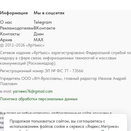
Информация
Мы в соцсетях
О нас
Telegram
Рекламодателям
ВКонтакте
Контакты
Дзен
Архив
MAX
© 2012–2026 «ЯрНьюс»
Сетевое издание «ЯрНьюс» зарегистрировано Федеральной службой по
надзору в сфере связи, информационных технологий и массовых
коммуникаций (Роскомнадзор).
Регистрационный номер ЭЛ № ФС 77 - 73566
Учредитель ООО «ВН-Ярославль», главный редактор Иванов Андрей
Павлович
e-mail:
yarnews76@gmail.com
Политика обработки персональных данных
Все права на любые материалы, опубликованные на сайте, защищены в
соответствии с российским и международным законодательством об авторском
Продолжая пользоваться сайтом, вы соглашаетесь с
праве и смежных правах. Любое использование текстовых, фото, аудио и
использованием файлов cookie и сервиса «Яндекс.Метрика»
видеоматериалов возможно только с согласия правообладателя с обязательной