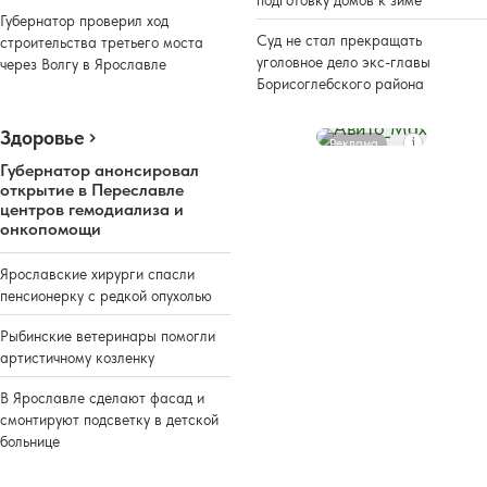
подготовку домов к зиме
Губернатор проверил ход
Суд не стал прекращать
строительства третьего моста
уголовное дело экс-главы
через Волгу в Ярославле
Борисоглебского района
Здоровье
Реклама
Губернатор анонсировал
открытие в Переславле
центров гемодиализа и
онкопомощи
Ярославские хирурги спасли
пенсионерку с редкой опухолью
Рыбинские ветеринары помогли
артистичному козленку
В Ярославле сделают фасад и
смонтируют подсветку в детской
больнице