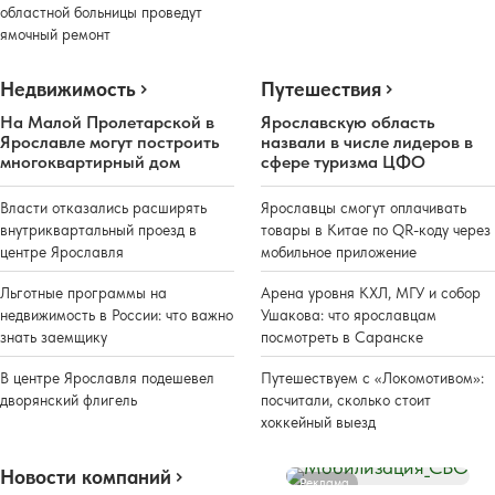
областной больницы проведут
ямочный ремонт
Недвижимость
Путешествия
На Малой Пролетарской в
Ярославскую область
Ярославле могут построить
назвали в числе лидеров в
многоквартирный дом
сфере туризма ЦФО
Власти отказались расширять
Ярославцы смогут оплачивать
внутриквартальный проезд в
товары в Китае по QR-коду через
центре Ярославля
мобильное приложение
Льготные программы на
Арена уровня КХЛ, МГУ и собор
недвижимость в России: что важно
Ушакова: что ярославцам
знать заемщику
посмотреть в Саранске
В центре Ярославля подешевел
Путешествуем с «Локомотивом»:
дворянский флигель
посчитали, сколько стоит
хоккейный выезд
Новости компаний
Реклама