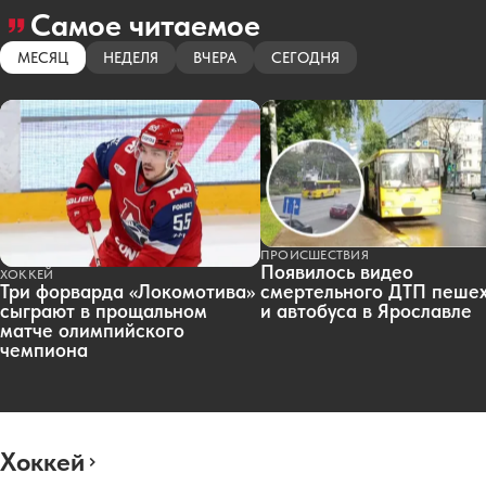
Самое читаемое
МЕСЯЦ
НЕДЕЛЯ
ВЧЕРА
СЕГОДНЯ
ПРОИСШЕСТВИЯ
Появилось видео
ХОККЕЙ
смертельного ДТП пеше
Три форварда «Локомотива»
и автобуса в Ярославле
сыграют в прощальном
матче олимпийского
чемпиона
Хоккей