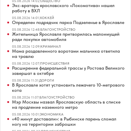
05.08.2026 14:02
|
ОБЩЕСТВО
Экс-вратарь ярославского «Локомотива» нашел
работу в ВХЛ
05.08.2026 14:01
|
ХОККЕЙ
Определен подрядчик парка Подзеленье в Ярославле
05.08.2026 12:48
|
БЛАГОУСТРОЙСТВО
Жительница Ярославля притворилась малоимущей
ради покупки автомобиля
05.08.2026 12:09
|
КРИМИНАЛ
Мама раздавленного воротами мальчика ответила
на травлю
05.08.2026 12:07
|
ПРОИСШЕСТВИЯ
Расширение федеральной трассы у Ростова Великого
завершат в октябре
05.08.2026 11:31
|
ДОРОГИ
В Ярославле хотят установить лежачего 10-метрового
кота
05.08.2026 11:07
|
БЛАГОУСТРОЙСТВО
Мэр Москвы назвал Ярославскую область в списке
на продление наземного метро
05.08.2026 10:01
|
ЭКОНОМИКА
«40 минут доставали»: в Рыбинске парень сломал
ногу на территории заброшки