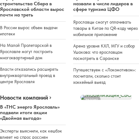
строительства Сбера в
назвали в числе лидеров в
Ярославской области вырос
сфере туризма ЦФО
почти на треть
Ярославцы смогут оплачивать
В России вырос объем выдачи
товары в Китае по QR-коду через
ипотеки
мобильное приложение
На Малой Пролетарской в
Арена уровня КХЛ, МГУ и собор
Ярославле могут построить
Ушакова: что ярославцам
многоквартирный дом
посмотреть в Саранске
Власти отказались расширять
Путешествуем с «Локомотивом»:
внутриквартальный проезд в
посчитали, сколько стоит
центре Ярославля
хоккейный выезд
Новости компаний
Реклама
В «ТНС энерго Ярославль»
подвели итоги акции
«Двойная выгода»
Эксперты выяснили, как кешбэк
влияет на спрос россиян