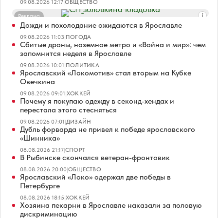
09.08.2026 12:17
|
ОБЩЕСТВО
Реклама
Дожди и похолодание ожидаются в Ярославле
09.08.2026 11:03
|
ПОГОДА
Сбитые дроны, наземное метро и «Война и мир»: чем
запомнится неделя в Ярославле
09.08.2026 10:01
|
ПОЛИТИКА
Ярославский «Локомотив» стал вторым на Кубке
Овечкина
09.08.2026 09:01
|
ХОККЕЙ
Почему я покупаю одежду в секонд-хендах и
перестала этого стесняться
09.08.2026 07:01
|
ДИЗАЙН
Дубль форварда не привел к победе ярославского
«Шинника»
08.08.2026 21:17
|
СПОРТ
В Рыбинске скончался ветеран-фронтовик
08.08.2026 20:00
|
ОБЩЕСТВО
Ярославский «Локо» одержал две победы в
Петербурге
08.08.2026 18:15
|
ХОККЕЙ
Хозяина пекарни в Ярославле наказали за половую
дискриминацию