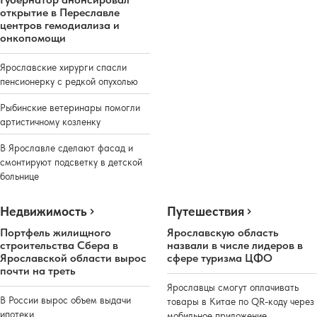
открытие в Переславле
центров гемодиализа и
онкопомощи
Ярославские хирурги спасли
пенсионерку с редкой опухолью
Рыбинские ветеринары помогли
артистичному козленку
В Ярославле сделают фасад и
смонтируют подсветку в детской
больнице
Недвижимость
Путешествия
Портфель жилищного
Ярославскую область
строительства Сбера в
назвали в числе лидеров в
Ярославской области вырос
сфере туризма ЦФО
почти на треть
Ярославцы смогут оплачивать
В России вырос объем выдачи
товары в Китае по QR-коду через
ипотеки
мобильное приложение