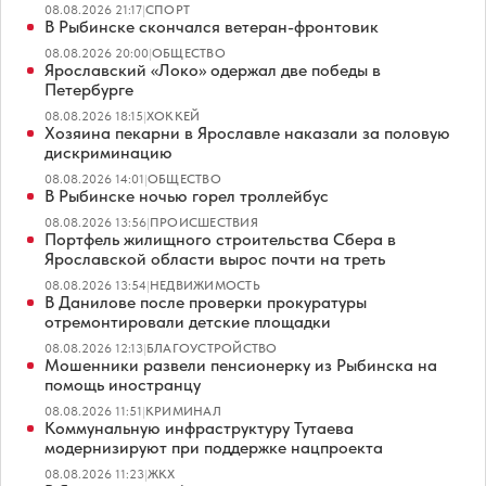
08.08.2026 21:17
|
СПОРТ
В Рыбинске скончался ветеран-фронтовик
08.08.2026 20:00
|
ОБЩЕСТВО
Ярославский «Локо» одержал две победы в
Петербурге
08.08.2026 18:15
|
ХОККЕЙ
Хозяина пекарни в Ярославле наказали за половую
дискриминацию
08.08.2026 14:01
|
ОБЩЕСТВО
В Рыбинске ночью горел троллейбус
08.08.2026 13:56
|
ПРОИСШЕСТВИЯ
Портфель жилищного строительства Сбера в
Ярославской области вырос почти на треть
08.08.2026 13:54
|
НЕДВИЖИМОСТЬ
В Данилове после проверки прокуратуры
отремонтировали детские площадки
08.08.2026 12:13
|
БЛАГОУСТРОЙСТВО
Мошенники развели пенсионерку из Рыбинска на
помощь иностранцу
08.08.2026 11:51
|
КРИМИНАЛ
Коммунальную инфраструктуру Тутаева
модернизируют при поддержке нацпроекта
08.08.2026 11:23
|
ЖКХ