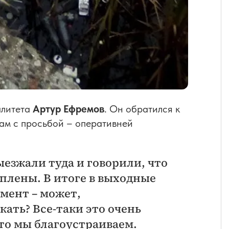
алитета
Артур Ефремов
. Он обратился к
ам с просьбой – оперативней
езжали туда и говорили, что
еплены. В итоге в выходные
мент – может,
ать? Все-таки это очень
то мы благоустраиваем.