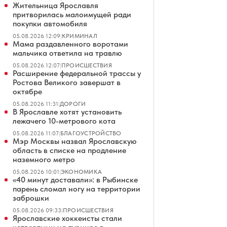
Жительница Ярославля
притворилась малоимущей ради
покупки автомобиля
05.08.2026 12:09
|
КРИМИНАЛ
Мама раздавленного воротами
мальчика ответила на травлю
05.08.2026 12:07
|
ПРОИСШЕСТВИЯ
Расширение федеральной трассы у
Ростова Великого завершат в
октябре
05.08.2026 11:31
|
ДОРОГИ
В Ярославле хотят установить
лежачего 10-метрового кота
05.08.2026 11:07
|
БЛАГОУСТРОЙСТВО
Мэр Москвы назвал Ярославскую
область в списке на продление
наземного метро
05.08.2026 10:01
|
ЭКОНОМИКА
«40 минут доставали»: в Рыбинске
парень сломал ногу на территории
заброшки
05.08.2026 09:33
|
ПРОИСШЕСТВИЯ
Ярославские хоккеисты стали