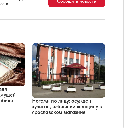
Сообщить новость
ости.
вля
имущей
обиля
Ногами по лицу: осужден
хулиган, избивший женщину в
ярославском магазине