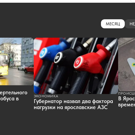
МЕСЯЦ
НЕ
ертельного
ПРОИСШ
ЭКОНОМИКА
обуса в
В Ярос
Губернатор назвал два фактора
времен
нагрузки на ярославские АЗС