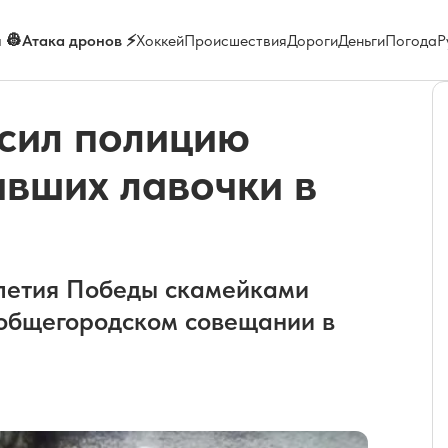
 👷
Атака дронов ⚡
Хоккей
Происшествия
Дороги
Деньги
Погода
Р
сил полицию
ивших лавочки в
-летия Победы скамейками
 общегородском совещании в