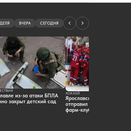
ДЕЛЯ
ВЧЕРА
СЕГОДНЯ
ЕСТВИЯ
ХОККЕЙ
лавле из-за атаки БПЛА
Ярославский «Локомотив»
но закрыт детский сад
отправил пятерых хоккеист
фарм-клуб