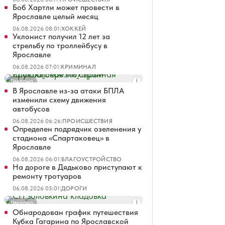
Боб Хартли может провести в
Ярославле целый месяц
06.08.2026 08:01
|
ХОККЕЙ
Уклонист получил 12 лет за
стрельбу по троллейбусу в
Ярославле
06.08.2026 07:01
|
КРИМИНАЛ
Реклама
В Ярославле из-за атаки БПЛА
изменили схему движения
автобусов
06.08.2026 06:26
|
ПРОИСШЕСТВИЯ
Определен подрядчик озеленения у
стадиона «Спартаковец» в
Ярославле
06.08.2026 06:01
|
БЛАГОУСТРОЙСТВО
На дороге в Дядьково приступают к
ремонту тротуаров
06.08.2026 05:01
|
ДОРОГИ
Реклама
Обнародован график путешествия
Кубка Гагарина по Ярославской