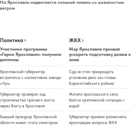
На Ярославль надвигается сильный ливень со шквалистым
ветром
Политика
ЖКХ
Участники программы
Мэр Ярославля призвал
«Герои Ярославии» получили
ускорить подготовку домов к
дипломы
зиме
Ярославский губернатор
Суд не стал прекращать
встретился с коллективом завода
уголовное дело экс-главы
«Луч»
Борисоглебского района
Губернатор проверил ход
Жители ярославского села
строительства третьего моста
боятся критической ситуации с
через Волгу в Ярославле
водой
Бывший прокурор Ярославской
Губернатор призвал разъяснять
области может стать сенатором
ярославцам вопросы ЖКХ