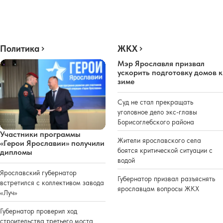
Политика
ЖКХ
Мэр Ярославля призвал
ускорить подготовку домов к
зиме
Суд не стал прекращать
уголовное дело экс-главы
Борисоглебского района
Участники программы
Жители ярославского села
«Герои Ярославии» получили
боятся критической ситуации с
дипломы
водой
Ярославский губернатор
Губернатор призвал разъяснять
встретился с коллективом завода
ярославцам вопросы ЖКХ
«Луч»
Губернатор проверил ход
строительства третьего моста