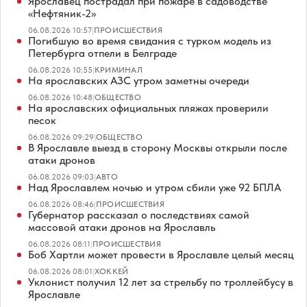
Ярославец пострадал при пожаре в садоводстве
«Нефтяник-2»
06.08.2026 10:57
|
ПРОИСШЕСТВИЯ
Погибшую во время свидания с турком модель из
Петербурга отпели в Белграде
06.08.2026 10:55
|
КРИМИНАЛ
На ярославских АЗС утром заметны очереди
06.08.2026 10:48
|
ОБЩЕСТВО
На ярославских официальных пляжах проверили
песок
06.08.2026 09:29
|
ОБЩЕСТВО
В Ярославле выезд в сторону Москвы открыли после
атаки дронов
06.08.2026 09:03
|
АВТО
Над Ярославлем ночью и утром сбили уже 92 БПЛА
06.08.2026 08:46
|
ПРОИСШЕСТВИЯ
Губернатор рассказал о последствиях самой
массовой атаки дронов на Ярославль
06.08.2026 08:11
|
ПРОИСШЕСТВИЯ
Боб Хартли может провести в Ярославле целый месяц
06.08.2026 08:01
|
ХОККЕЙ
Уклонист получил 12 лет за стрельбу по троллейбусу в
Ярославле