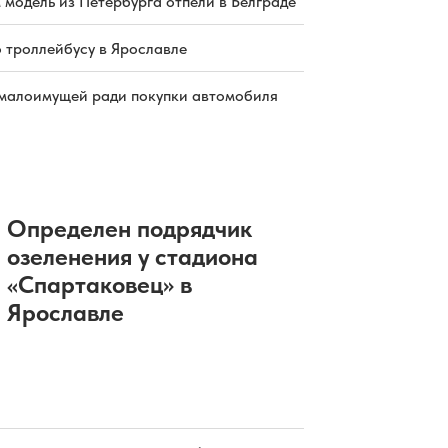
 модель из Петербурга отпели в Белграде
о троллейбусу в Ярославле
малоимущей ради покупки автомобиля
Определен подрядчик
озеленения у стадиона
«Спартаковец» в
Ярославле