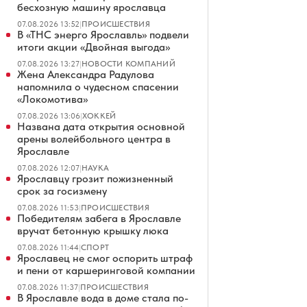
бесхозную машину ярославца
07.08.2026 13:52
|
ПРОИСШЕСТВИЯ
В «ТНС энерго Ярославль» подвели
итоги акции «Двойная выгода»
07.08.2026 13:27
|
НОВОСТИ КОМПАНИЙ
Жена Александра Радулова
напомнила о чудесном спасении
«Локомотива»
07.08.2026 13:06
|
ХОККЕЙ
Названа дата открытия основной
арены волейбольного центра в
Ярославле
07.08.2026 12:07
|
НАУКА
Ярославцу грозит пожизненный
срок за госизмену
07.08.2026 11:53
|
ПРОИСШЕСТВИЯ
Победителям забега в Ярославле
вручат бетонную крышку люка
07.08.2026 11:44
|
СПОРТ
Ярославец не смог оспорить штраф
и пени от каршеринговой компании
07.08.2026 11:37
|
ПРОИСШЕСТВИЯ
В Ярославле вода в доме стала по-