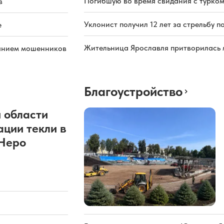
Погибшую во время свидания с турком
в
Уклонист получил 12 лет за стрельбу п
е
Жительница Ярославля притворилась 
иянием мошенников
Благоустройство
 области
ации текли в
 Неро