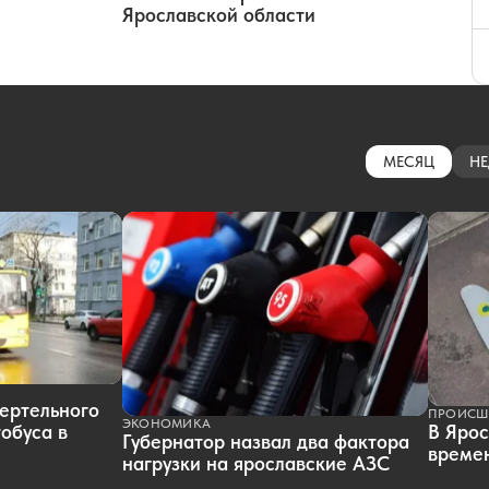
Ярославской области
МЕСЯЦ
НЕ
ертельного
ПРОИСШ
ЭКОНОМИКА
обуса в
В Ярос
Губернатор назвал два фактора
времен
нагрузки на ярославские АЗС