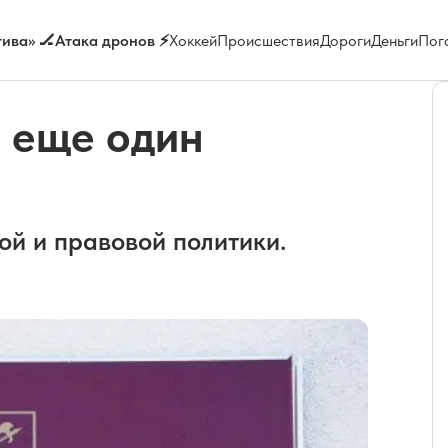
ива» 🏒
Атака дронов ⚡
Хоккей
Происшествия
Дороги
Деньги
Пог
я еще один
ой и правовой политики.