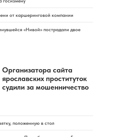
раннем матче открытия сезона КХЛ
а госизмену
06.08.2026 17:19
|
ХОККЕЙ
Экс-работница аптеки отсудила
пени от каршеринговой компании
почти 800 тысяч за увольнение
06.08.2026 17:13
|
ОБЩЕСТВО
инувшейся «Нивой» пострадали двое
Резервисты отряда «БАРС» выходят
на дежурство в Ярославле
06.08.2026 17:05
|
ОБЩЕСТВО
В России вырос объем выдачи
ипотеки
06.08.2026 16:23
|
НЕДВИЖИМОСТЬ
Организатора сайта
ярославских проституток
судили за мошенничество
зятку, положенную в стол