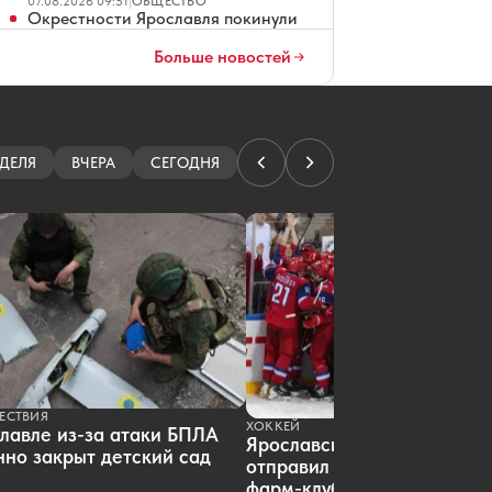
07.08.2026 09:51
|
ОБЩЕСТВО
Окрестности Ярославля покинули
клещи
Больше новостей
07.08.2026 09:45
|
ПРОИСШЕСТВИЯ
Ярославский бизнесмен не смог
победить борщевик с помощью
дрона
07.08.2026 09:19
|
ОБЩЕСТВО
ДЕЛЯ
ВЧЕРА
СЕГОДНЯ
В Ярославской области погиб
рыбак, перевернувшийся на лодке
07.08.2026 09:17
|
ПРОИСШЕСТВИЯ
Организатора сайта ярославских
проституток судили за
мошенничество
07.08.2026 08:01
|
КРИМИНАЛ
Ярославские водители ждут чеков
на платных парковках
07.08.2026 07:01
|
ОБЩЕСТВО
В Ярославле повторно продают
четырехзвездочный отель
ЕСТВИЯ
07.08.2026 06:01
|
ЭКОНОМИКА
ХОККЕЙ
лавле из-за атаки БПЛА
Ярославец просит не превращать
Ярославский «Локомотив»
но закрыт детский сад
Тверицкий пляж в волейбольную
отправил пятерых хоккеист
площадку
фарм-клуб