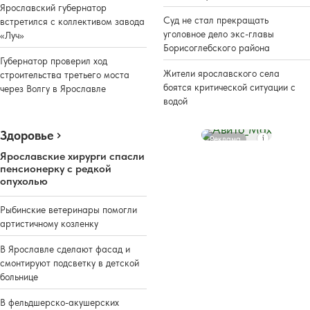
Ярославский губернатор
Суд не стал прекращать
встретился с коллективом завода
уголовное дело экс-главы
«Луч»
Борисоглебского района
Губернатор проверил ход
Жители ярославского села
строительства третьего моста
боятся критической ситуации с
через Волгу в Ярославле
водой
Здоровье
Реклама
Ярославские хирурги спасли
пенсионерку с редкой
опухолью
Рыбинские ветеринары помогли
артистичному козленку
В Ярославле сделают фасад и
смонтируют подсветку в детской
больнице
В фельдшерско-акушерских