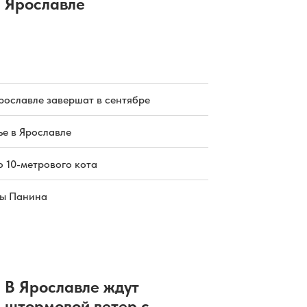
Ярославле
рославле завершат в сентябре
е в Ярославле
о 10-метрового кота
цы Панина
В Ярославле ждут
штормовой ветер с