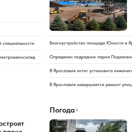
Благоустройство площади Юности в Я
й специальности
Определен подрядчик парка Подзелень
электровелосипед
В Ярославле хотят установить лежачег
В Ярославле завершается ремонт ули
Погода
остроят
в парке