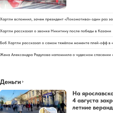
Хартли вспомнил, зачем президент «Локомотива» один раз з
Хартли рассказал о звонке Никитину после победы в Казани
Боб Хартли рассказал о самом тяжёлом моменте плей-офф в 
Жена Александра Радулова напомнила о чудесном спасении
Деньги
На ярославско
4 августа зак
летние веран