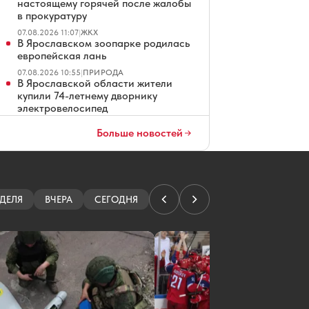
настоящему горячей после жалобы
в прокуратуру
07.08.2026 11:07
|
ЖКХ
В Ярославском зоопарке родилась
европейская лань
07.08.2026 10:55
|
ПРИРОДА
В Ярославской области жители
купили 74-летнему дворнику
электровелосипед
07.08.2026 10:37
|
ОБЩЕСТВО
Больше новостей
Ярославские хирурги спасли
пенсионерку с редкой опухолью
07.08.2026 10:33
|
ЗДОРОВЬЕ
В пешеходном центре Ростова
Великого исправят
ДЕЛЯ
свежеуложенную плитку
ВЧЕРА
СЕГОДНЯ
07.08.2026 10:32
|
ОФИЦИАЛЬНО
В Ярославской области в ДТП с
опрокинувшейся «Нивой»
пострадали двое
07.08.2026 10:17
|
ПРОИСШЕСТВИЯ
В «Ярдормосте» назначили нового
директора