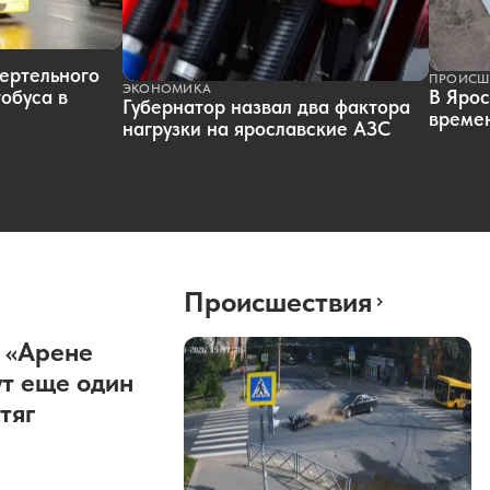
ертельного
ПРОИСШ
ЭКОНОМИКА
обуса в
В Ярос
Губернатор назвал два фактора
времен
нагрузки на ярославские АЗС
Происшествия
 «Арене
т еще один
тяг