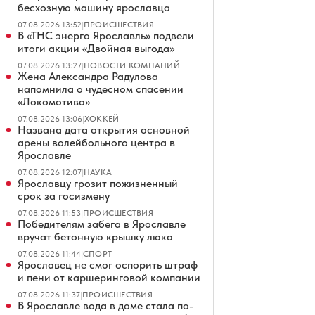
бесхозную машину ярославца
07.08.2026 13:52
|
ПРОИСШЕСТВИЯ
В «ТНС энерго Ярославль» подвели
итоги акции «Двойная выгода»
07.08.2026 13:27
|
НОВОСТИ КОМПАНИЙ
Жена Александра Радулова
напомнила о чудесном спасении
«Локомотива»
07.08.2026 13:06
|
ХОККЕЙ
Названа дата открытия основной
арены волейбольного центра в
Ярославле
07.08.2026 12:07
|
НАУКА
Ярославцу грозит пожизненный
срок за госизмену
07.08.2026 11:53
|
ПРОИСШЕСТВИЯ
Победителям забега в Ярославле
вручат бетонную крышку люка
07.08.2026 11:44
|
СПОРТ
Ярославец не смог оспорить штраф
и пени от каршеринговой компании
07.08.2026 11:37
|
ПРОИСШЕСТВИЯ
В Ярославле вода в доме стала по-