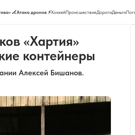
ива» 🏒
Атака дронов ⚡
Хоккей
Происшествия
Дороги
Деньги
Пог
ков «Хартия»
ские контейнеры
пании Алексей Бишанов.