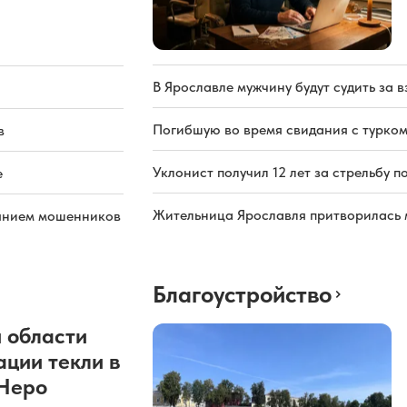
В Ярославле мужчину будут судить за в
Погибшую во время свидания с турком
в
Уклонист получил 12 лет за стрельбу п
е
Жительница Ярославля притворилась 
иянием мошенников
Благоустройство
 области
ации текли в
 Неро