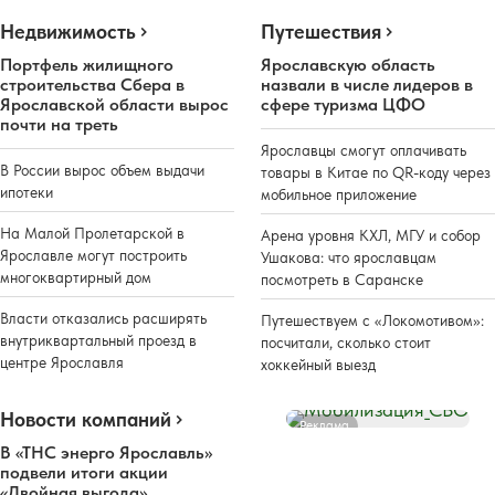
Недвижимость
Путешествия
Портфель жилищного
Ярославскую область
строительства Сбера в
назвали в числе лидеров в
Ярославской области вырос
сфере туризма ЦФО
почти на треть
Ярославцы смогут оплачивать
В России вырос объем выдачи
товары в Китае по QR-коду через
ипотеки
мобильное приложение
На Малой Пролетарской в
Арена уровня КХЛ, МГУ и собор
Ярославле могут построить
Ушакова: что ярославцам
многоквартирный дом
посмотреть в Саранске
Власти отказались расширять
Путешествуем с «Локомотивом»:
внутриквартальный проезд в
посчитали, сколько стоит
центре Ярославля
хоккейный выезд
Новости компаний
Реклама
В «ТНС энерго Ярославль»
подвели итоги акции
«Двойная выгода»