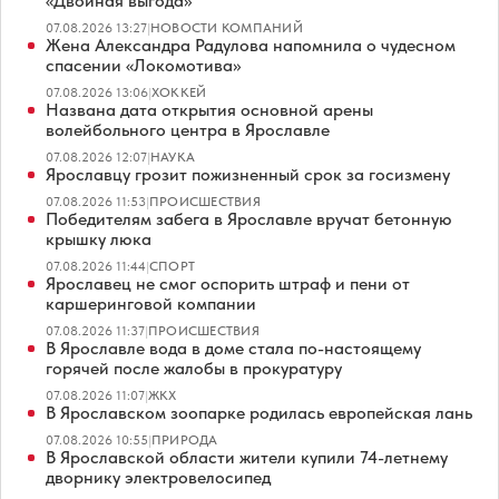
«Двойная выгода»
07.08.2026 13:27
|
НОВОСТИ КОМПАНИЙ
Жена Александра Радулова напомнила о чудесном
спасении «Локомотива»
07.08.2026 13:06
|
ХОККЕЙ
Названа дата открытия основной арены
волейбольного центра в Ярославле
07.08.2026 12:07
|
НАУКА
Ярославцу грозит пожизненный срок за госизмену
07.08.2026 11:53
|
ПРОИСШЕСТВИЯ
Победителям забега в Ярославле вручат бетонную
крышку люка
07.08.2026 11:44
|
СПОРТ
Ярославец не смог оспорить штраф и пени от
каршеринговой компании
07.08.2026 11:37
|
ПРОИСШЕСТВИЯ
В Ярославле вода в доме стала по-настоящему
горячей после жалобы в прокуратуру
07.08.2026 11:07
|
ЖКХ
В Ярославском зоопарке родилась европейская лань
07.08.2026 10:55
|
ПРИРОДА
В Ярославской области жители купили 74-летнему
дворнику электровелосипед