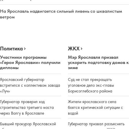
На Ярославль надвигается сильный ливень со шквалистым
ветром
Политика
ЖКХ
Участники программы
Мэр Ярославля призвал
«Герои Ярославии» получили
ускорить подготовку домов к
дипломы
зиме
Ярославский губернатор
Суд не стал прекращать
встретился с коллективом завода
уголовное дело экс-главы
«Луч»
Борисоглебского района
Губернатор проверил ход
Жители ярославского села
строительства третьего моста
боятся критической ситуации с
через Волгу в Ярославле
водой
Бывший прокурор Ярославской
Губернатор призвал разъяснять