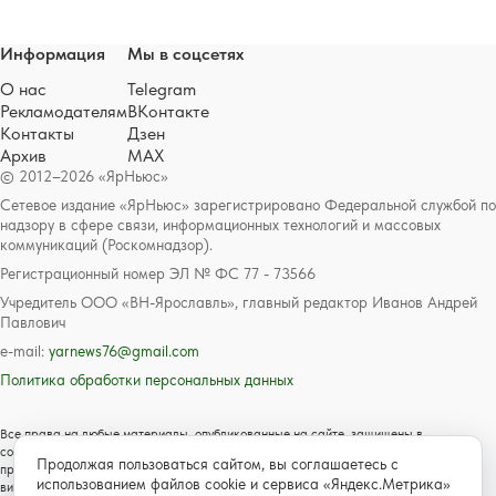
Информация
Мы в соцсетях
О нас
Telegram
Рекламодателям
ВКонтакте
Контакты
Дзен
Архив
MAX
© 2012–2026 «ЯрНьюс»
Сетевое издание «ЯрНьюс» зарегистрировано Федеральной службой по
надзору в сфере связи, информационных технологий и массовых
коммуникаций (Роскомнадзор).
Регистрационный номер ЭЛ № ФС 77 - 73566
Учредитель ООО «ВН-Ярославль», главный редактор Иванов Андрей
Павлович
e-mail:
yarnews76@gmail.com
Политика обработки персональных данных
Все права на любые материалы, опубликованные на сайте, защищены в
соответствии с российским и международным законодательством об авторском
Продолжая пользоваться сайтом, вы соглашаетесь с
праве и смежных правах. Любое использование текстовых, фото, аудио и
использованием файлов cookie и сервиса «Яндекс.Метрика»
видеоматериалов возможно только с согласия правообладателя с обязательной