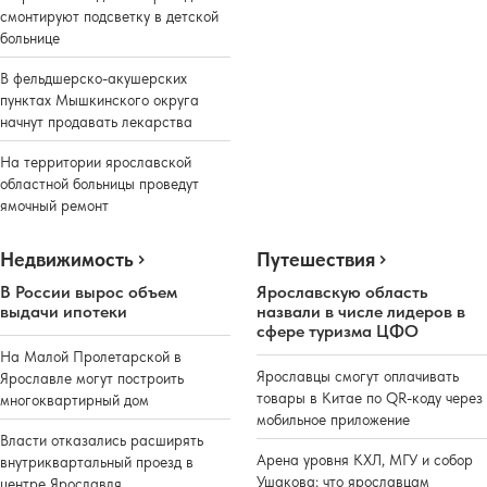
смонтируют подсветку в детской
больнице
В фельдшерско-акушерских
пунктах Мышкинского округа
начнут продавать лекарства
На территории ярославской
областной больницы проведут
ямочный ремонт
Недвижимость
Путешествия
В России вырос объем
Ярославскую область
выдачи ипотеки
назвали в числе лидеров в
сфере туризма ЦФО
На Малой Пролетарской в
Ярославцы смогут оплачивать
Ярославле могут построить
товары в Китае по QR-коду через
многоквартирный дом
мобильное приложение
Власти отказались расширять
Арена уровня КХЛ, МГУ и собор
внутриквартальный проезд в
Ушакова: что ярославцам
центре Ярославля