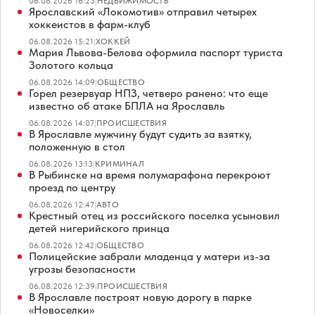
06.08.2026 16:23
|
НЕДВИЖИМОСТЬ
Ярославский «Локомотив» отправил четырех
хоккеистов в фарм-клуб
06.08.2026 15:21
|
ХОККЕЙ
Мария Львова-Белова оформила паспорт туриста
Золотого кольца
06.08.2026 14:09
|
ОБЩЕСТВО
Горел резервуар НПЗ, четверо ранено: что еще
известно об атаке БПЛА на Ярославль
06.08.2026 14:07
|
ПРОИСШЕСТВИЯ
В Ярославле мужчину будут судить за взятку,
положенную в стол
06.08.2026 13:13
|
КРИМИНАЛ
В Рыбинске на время полумарафона перекроют
проезд по центру
06.08.2026 12:47
|
АВТО
Крестный отец из российского поселка усыновил
детей нигерийского принца
06.08.2026 12:42
|
ОБЩЕСТВО
Полицейские забрали младенца у матери из-за
угрозы безопасности
06.08.2026 12:39
|
ПРОИСШЕСТВИЯ
В Ярославле построят новую дорогу в парке
«Новоселки»