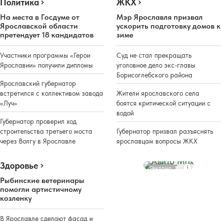
Политика
ЖКХ
На места в Госдуме от
Мэр Ярославля призвал
Ярославской области
ускорить подготовку домов к
претендует 18 кандидатов
зиме
Участники программы «Герои
Суд не стал прекращать
Ярославии» получили дипломы
уголовное дело экс-главы
Борисоглебского района
Ярославский губернатор
встретился с коллективом завода
Жители ярославского села
«Луч»
боятся критической ситуации с
водой
Губернатор проверил ход
строительства третьего моста
Губернатор призвал разъяснять
через Волгу в Ярославле
ярославцам вопросы ЖКХ
Здоровье
Реклама
Рыбинские ветеринары
помогли артистичному
козленку
В Ярославле сделают фасад и