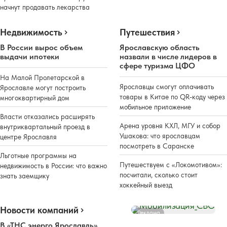
начнут продавать лекарства
Недвижимость
Путешествия
В России вырос объем
Ярославскую область
выдачи ипотеки
назвали в числе лидеров в
сфере туризма ЦФО
На Малой Пролетарской в
Ярославцы смогут оплачивать
Ярославле могут построить
товары в Китае по QR-коду через
многоквартирный дом
мобильное приложение
Власти отказались расширять
Арена уровня КХЛ, МГУ и собор
внутриквартальный проезд в
Ушакова: что ярославцам
центре Ярославля
посмотреть в Саранске
Льготные программы на
Путешествуем с «Локомотивом»:
недвижимость в России: что важно
посчитали, сколько стоит
знать заемщику
хоккейный выезд
Новости компаний
Реклама
В «ТНС энерго Ярославль»