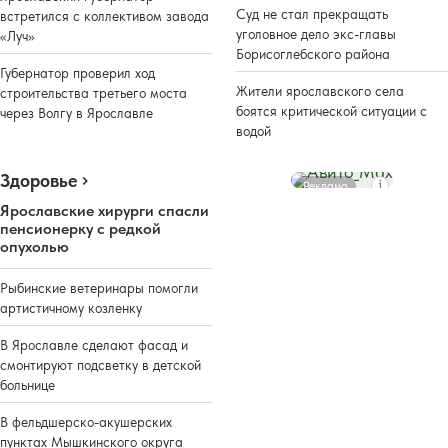
Суд не стал прекращать
встретился с коллективом завода
уголовное дело экс-главы
«Луч»
Борисоглебского района
Губернатор проверил ход
Жители ярославского села
строительства третьего моста
боятся критической ситуации с
через Волгу в Ярославле
водой
Здоровье
Реклама
Ярославские хирурги спасли
пенсионерку с редкой
опухолью
Рыбинские ветеринары помогли
артистичному козленку
В Ярославле сделают фасад и
смонтируют подсветку в детской
больнице
В фельдшерско-акушерских
пунктах Мышкинского округа