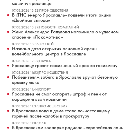
машину ярославца
07.08.2026 13:52
|
ПРОИСШЕСТВИЯ
В «ТНС энерго Ярославль» подвели итоги акции
«Двойная выгода»
07.08.2026 13:27
|
НОВОСТИ КОМПАНИЙ
Жена Александра Радулова напомнила о чудесном
спасении «Локомотива»
07.08.2026 13:06
|
ХОККЕЙ
Названа дата открытия основной арены
волейбольного центра в Ярославле
07.08.2026 12:07
|
НАУКА
Ярославцу грозит пожизненный срок за госизмену
07.08.2026 11:53
|
ПРОИСШЕСТВИЯ
Победителям забега в Ярославле вручат бетонную
крышку люка
07.08.2026 11:44
|
СПОРТ
Ярославец не смог оспорить штраф и пени от
каршеринговой компании
07.08.2026 11:37
|
ПРОИСШЕСТВИЯ
В Ярославле вода в доме стала по-настоящему
горячей после жалобы в прокуратуру
07.08.2026 11:07
|
ЖКХ
В Ярославском зоопарке родилась европейская лань