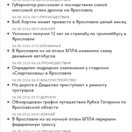
06.08.2026 08:46
|
ПРОИСШЕСТВИЯ
Губернатор рассказал о последствиях самой
массовой атаки дронов на Ярославль
06.08.2026 08:11
|
ПРОИСШЕСТВИЯ
Боб Хартли может провести в Ярославле целый месяц
06.08.2026 08:01
|
ХОККЕЙ
Уклонист получил 12 лет за стрельбу по троллейбусу в
Ярославле
06.08.2026 07:01
|
КРИМИНАЛ
В Ярославле из-за атаки БПЛА изменили схему
движения автобусов
06.08.2026 06:26
|
ПРОИСШЕСТВИЯ
Определен подрядчик озеленения у стадиона
«Спартаковец» в Ярославле
06.08.2026 06:01
|
БЛАГОУСТРОЙСТВО
На дороге в Дядьково приступают к ремонту
тротуаров
06.08.2026 05:01
|
ДОРОГИ
Обнародован график путешествия Кубка Гагарина по
Ярославской области
06.08.2026 04:01
|
ХОККЕЙ
В Ярославле из-за ночной атаки БПЛА перерыли
федеральную трассу
06.08.2026 02:56
|
ПРОИСШЕСТВИЯ