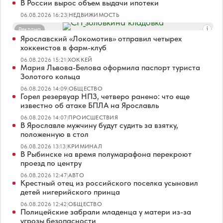
В России вырос объем выдачи ипотеки
06.08.2026 16:23
|
НЕДВИЖИМОСТЬ
Реклама
Ярославский «Локомотив» отправил четырех
хоккеистов в фарм-клуб
06.08.2026 15:21
|
ХОККЕЙ
Мария Львова-Белова оформила паспорт туриста
Золотого кольца
06.08.2026 14:09
|
ОБЩЕСТВО
Горел резервуар НПЗ, четверо ранено: что еще
известно об атаке БПЛА на Ярославль
06.08.2026 14:07
|
ПРОИСШЕСТВИЯ
В Ярославле мужчину будут судить за взятку,
положенную в стол
06.08.2026 13:13
|
КРИМИНАЛ
В Рыбинске на время полумарафона перекроют
проезд по центру
06.08.2026 12:47
|
АВТО
Крестный отец из российского поселка усыновил
детей нигерийского принца
06.08.2026 12:42
|
ОБЩЕСТВО
Полицейские забрали младенца у матери из-за
угрозы безопасности