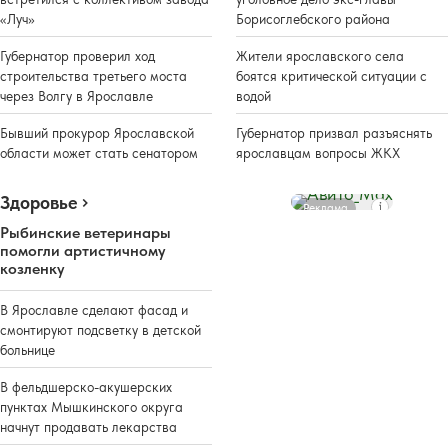
«Луч»
Борисоглебского района
Губернатор проверил ход
Жители ярославского села
строительства третьего моста
боятся критической ситуации с
через Волгу в Ярославле
водой
Бывший прокурор Ярославской
Губернатор призвал разъяснять
области может стать сенатором
ярославцам вопросы ЖКХ
Здоровье
Реклама
Рыбинские ветеринары
помогли артистичному
козленку
В Ярославле сделают фасад и
смонтируют подсветку в детской
больнице
В фельдшерско-акушерских
пунктах Мышкинского округа
начнут продавать лекарства