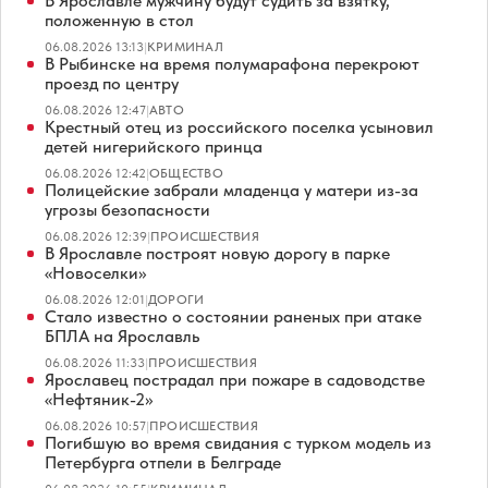
В Ярославле мужчину будут судить за взятку,
положенную в стол
06.08.2026 13:13
|
КРИМИНАЛ
В Рыбинске на время полумарафона перекроют
проезд по центру
06.08.2026 12:47
|
АВТО
Крестный отец из российского поселка усыновил
детей нигерийского принца
06.08.2026 12:42
|
ОБЩЕСТВО
Полицейские забрали младенца у матери из-за
угрозы безопасности
06.08.2026 12:39
|
ПРОИСШЕСТВИЯ
В Ярославле построят новую дорогу в парке
«Новоселки»
06.08.2026 12:01
|
ДОРОГИ
Стало известно о состоянии раненых при атаке
БПЛА на Ярославль
06.08.2026 11:33
|
ПРОИСШЕСТВИЯ
Ярославец пострадал при пожаре в садоводстве
«Нефтяник-2»
06.08.2026 10:57
|
ПРОИСШЕСТВИЯ
Погибшую во время свидания с турком модель из
Петербурга отпели в Белграде