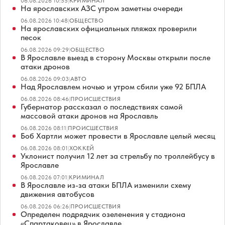
06.08.2026 10:55
|
КРИМИНАЛ
На ярославских АЗС утром заметны очереди
06.08.2026 10:48
|
ОБЩЕСТВО
На ярославских официальных пляжах проверили
песок
06.08.2026 09:29
|
ОБЩЕСТВО
В Ярославле выезд в сторону Москвы открыли после
атаки дронов
06.08.2026 09:03
|
АВТО
Над Ярославлем ночью и утром сбили уже 92 БПЛА
06.08.2026 08:46
|
ПРОИСШЕСТВИЯ
Губернатор рассказал о последствиях самой
массовой атаки дронов на Ярославль
06.08.2026 08:11
|
ПРОИСШЕСТВИЯ
Боб Хартли может провести в Ярославле целый месяц
06.08.2026 08:01
|
ХОККЕЙ
Уклонист получил 12 лет за стрельбу по троллейбусу в
Ярославле
06.08.2026 07:01
|
КРИМИНАЛ
В Ярославле из-за атаки БПЛА изменили схему
движения автобусов
06.08.2026 06:26
|
ПРОИСШЕСТВИЯ
Определен подрядчик озеленения у стадиона
«Спартаковец» в Ярославле