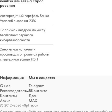
кешбэк влияет на спрос
россиян
Автокредитный портфель Банка
Уралсиб вырос на 23%
Т2 признан лидером по числу
бесплатных сервисов
кибербезопасности
Энергетики напомнили
ярославцам о правилах работы
спецтехники вблизи ЛЭП
Информация
Мы в соцсетях
О нас
Telegram
Рекламодателям
ВКонтакте
Контакты
Дзен
Архив
MAX
© 2012–2026 «ЯрНьюс»
Сетевое издание «ЯрНьюс» зарегистрировано Федеральной службой по