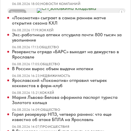
06.08.2026 18:00
|
НОВОСТИ КОМПАНИЙ
Реклама
«Локомотив» сыграет в самом раннем матче
открытия сезона КХЛ
06.08.2026 17:19
|
ХОККЕЙ
Экс-работница аптеки отсудила почти 800 тысяч за
увольнение
06.08.2026 17:13
|
ОБЩЕСТВО
Резервисты отряда «БАРС» выходят на дежурство в
Ярославле
06.08.2026 17:05
|
ОБЩЕСТВО
В России вырос объем выдачи ипотеки
06.08.2026 16:23
|
НЕДВИЖИМОСТЬ
Ярославский «Локомотив» отправил четырех
хоккеистов в фарм-клуб
06.08.2026 15:21
|
ХОККЕЙ
Мария Львова-Белова оформила паспорт туриста
Золотого кольца
06.08.2026 14:09
|
ОБЩЕСТВО
Горел резервуар НПЗ, четверо ранено: что еще
известно об атаке БПЛА на Ярославль
06.08.2026 14:07
|
ПРОИСШЕСТВИЯ