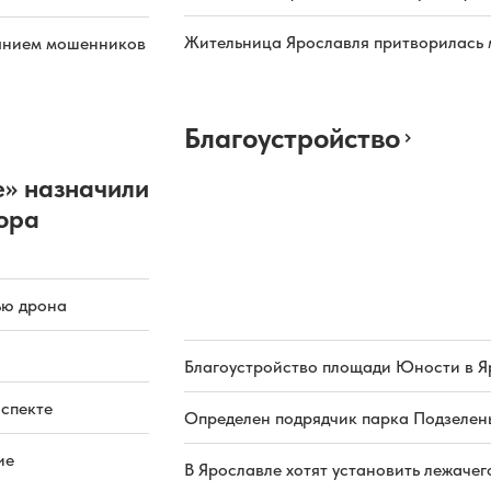
Жительница Ярославля притворилась 
иянием мошенников
Благоустройство
» назначили
ора
ью дрона
Благоустройство площади Юности в Я
оспекте
Определен подрядчик парка Подзелень
ие
В Ярославле хотят установить лежачег