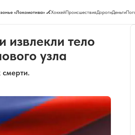
зонье «Локомотива» 🏒
Хоккей
Происшествия
Дороги
Деньги
Пог
и извлекли тело
ового узла
 смерти.