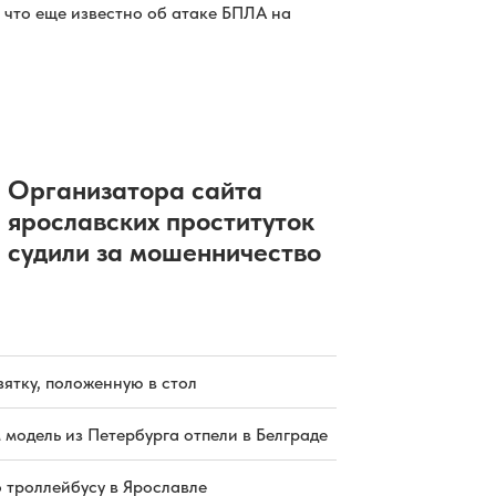
Определен подрядчик озеленения у
 что еще известно об атаке БПЛА на
стадиона «Спартаковец» в
Ярославле
06.08.2026 06:01
|
БЛАГОУСТРОЙСТВО
На дороге в Дядьково приступают к
ремонту тротуаров
06.08.2026 05:01
|
ДОРОГИ
Обнародован график путешествия
Кубка Гагарина по Ярославской
Организатора сайта
области
ярославских проституток
06.08.2026 04:01
|
ХОККЕЙ
судили за мошенничество
зятку, положенную в стол
 модель из Петербурга отпели в Белграде
о троллейбусу в Ярославле