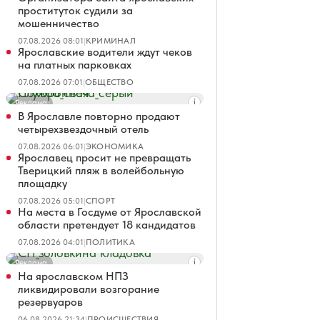
проституток судили за
мошенничество
07.08.2026 08:01
|
КРИМИНАЛ
Ярославские водители ждут чеков
на платных парковках
07.08.2026 07:01
|
ОБЩЕСТВО
Реклама
В Ярославле повторно продают
четырехзвездочный отель
07.08.2026 06:01
|
ЭКОНОМИКА
Ярославец просит не превращать
Тверицкий пляж в волейбольную
площадку
07.08.2026 05:01
|
СПОРТ
На места в Госдуме от Ярославской
области претендует 18 кандидатов
07.08.2026 04:01
|
ПОЛИТИКА
Реклама
На ярославском НПЗ
ликвидировали возгорание
резервуаров
06.08.2026 21:34
|
ПРОИСШЕСТВИЯ