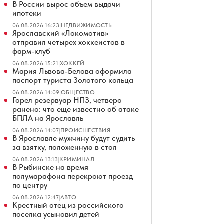
В России вырос объем выдачи
ипотеки
06.08.2026 16:23
|
НЕДВИЖИМОСТЬ
Ярославский «Локомотив»
отправил четырех хоккеистов в
фарм-клуб
06.08.2026 15:21
|
ХОККЕЙ
Мария Львова-Белова оформила
паспорт туриста Золотого кольца
06.08.2026 14:09
|
ОБЩЕСТВО
Горел резервуар НПЗ, четверо
ранено: что еще известно об атаке
БПЛА на Ярославль
06.08.2026 14:07
|
ПРОИСШЕСТВИЯ
В Ярославле мужчину будут судить
за взятку, положенную в стол
06.08.2026 13:13
|
КРИМИНАЛ
В Рыбинске на время
полумарафона перекроют проезд
по центру
06.08.2026 12:47
|
АВТО
Крестный отец из российского
поселка усыновил детей
нигерийского принца