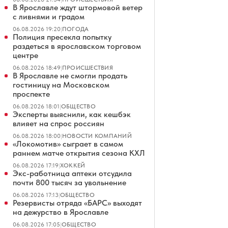
В Ярославле ждут штормовой ветер
с ливнями и градом
06.08.2026 19:20
|
ПОГОДА
Полиция пресекла попытку
раздеться в ярославском торговом
центре
06.08.2026 18:49
|
ПРОИСШЕСТВИЯ
В Ярославле не смогли продать
гостиницу на Московском
проспекте
06.08.2026 18:01
|
ОБЩЕСТВО
Эксперты выяснили, как кешбэк
влияет на спрос россиян
06.08.2026 18:00
|
НОВОСТИ КОМПАНИЙ
«Локомотив» сыграет в самом
раннем матче открытия сезона КХЛ
06.08.2026 17:19
|
ХОККЕЙ
Экс-работница аптеки отсудила
почти 800 тысяч за увольнение
06.08.2026 17:13
|
ОБЩЕСТВО
Резервисты отряда «БАРС» выходят
на дежурство в Ярославле
06.08.2026 17:05
|
ОБЩЕСТВО