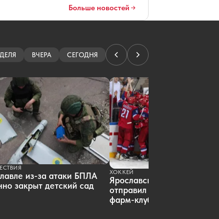
Больше новостей
06.08.2026 12:42
|
ОБЩЕСТВО
Полицейские забрали младенца у
матери из-за угрозы безопасности
06.08.2026 12:39
|
ПРОИСШЕСТВИЯ
В Ярославле построят новую дорогу
ДЕЛЯ
ВЧЕРА
СЕГОДНЯ
в парке «Новоселки»
06.08.2026 12:01
|
ДОРОГИ
Стало известно о состоянии
раненых при атаке БПЛА на
Ярославль
06.08.2026 11:33
|
ПРОИСШЕСТВИЯ
Ярославец пострадал при пожаре в
садоводстве «Нефтяник-2»
06.08.2026 10:57
|
ПРОИСШЕСТВИЯ
Погибшую во время свидания с
турком модель из Петербурга
отпели в Белграде
ЕСТВИЯ
06.08.2026 10:55
|
КРИМИНАЛ
ХОККЕЙ
лавле из-за атаки БПЛА
На ярославских АЗС утром заметны
Ярославский «Локомотив»
но закрыт детский сад
очереди
отправил пятерых хоккеист
фарм-клуб
06.08.2026 10:48
|
ОБЩЕСТВО
На ярославских официальных
пляжах проверили песок