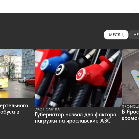
МЕСЯЦ
НЕ
ертельного
ПРОИСШ
ЭКОНОМИКА
обуса в
В Ярос
Губернатор назвал два фактора
времен
нагрузки на ярославские АЗС