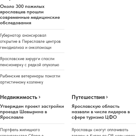
Около 300 пожилых
ярославцев прошли
современные медицинские
обследования
Губернатор анонсировал
открытие в Переславле центров
гемодиализа и онкопомощи
Ярославские хирурги спасли
пенсионерку с редкой опухолью
Рыбинские ветеринары помогли
артистичному козленку
Недвижимость
Путешествия
Утвержден проект застройки
Ярославскую область
проезда Шавырина в
назвали в числе лидеров в
Ярославле
сфере туризма ЦФО
Портфель жилищного
Ярославцы смогут оплачивать
строительства Сбера в
товары в Китае по QR-коду через