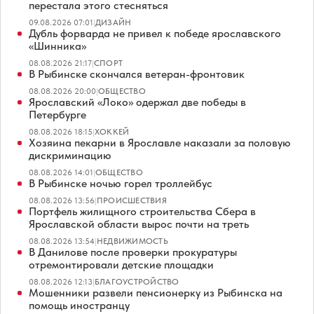
перестала этого стесняться
09.08.2026 07:01
|
ДИЗАЙН
Дубль форварда не привел к победе ярославского
«Шинника»
08.08.2026 21:17
|
СПОРТ
В Рыбинске скончался ветеран-фронтовик
08.08.2026 20:00
|
ОБЩЕСТВО
Ярославский «Локо» одержал две победы в
Петербурге
08.08.2026 18:15
|
ХОККЕЙ
Хозяина пекарни в Ярославле наказали за половую
дискриминацию
08.08.2026 14:01
|
ОБЩЕСТВО
В Рыбинске ночью горел троллейбус
08.08.2026 13:56
|
ПРОИСШЕСТВИЯ
Портфель жилищного строительства Сбера в
Ярославской области вырос почти на треть
08.08.2026 13:54
|
НЕДВИЖИМОСТЬ
В Данилове после проверки прокуратуры
отремонтировали детские площадки
08.08.2026 12:13
|
БЛАГОУСТРОЙСТВО
Мошенники развели пенсионерку из Рыбинска на
помощь иностранцу