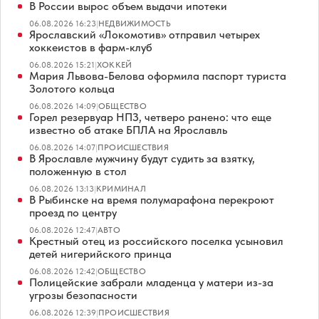
В России вырос объем выдачи ипотеки
06.08.2026 16:23
|
НЕДВИЖИМОСТЬ
Ярославский «Локомотив» отправил четырех
хоккеистов в фарм-клуб
06.08.2026 15:21
|
ХОККЕЙ
Мария Львова-Белова оформила паспорт туриста
Золотого кольца
06.08.2026 14:09
|
ОБЩЕСТВО
Горел резервуар НПЗ, четверо ранено: что еще
известно об атаке БПЛА на Ярославль
06.08.2026 14:07
|
ПРОИСШЕСТВИЯ
В Ярославле мужчину будут судить за взятку,
положенную в стол
06.08.2026 13:13
|
КРИМИНАЛ
В Рыбинске на время полумарафона перекроют
проезд по центру
06.08.2026 12:47
|
АВТО
Крестный отец из российского поселка усыновил
детей нигерийского принца
06.08.2026 12:42
|
ОБЩЕСТВО
Полицейские забрали младенца у матери из-за
угрозы безопасности
06.08.2026 12:39
|
ПРОИСШЕСТВИЯ