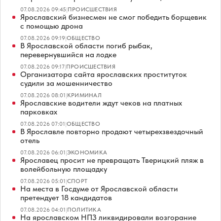
07.08.2026 09:45
|
ПРОИСШЕСТВИЯ
Ярославский бизнесмен не смог победить борщевик
с помощью дрона
07.08.2026 09:19
|
ОБЩЕСТВО
В Ярославской области погиб рыбак,
перевернувшийся на лодке
07.08.2026 09:17
|
ПРОИСШЕСТВИЯ
Организатора сайта ярославских проституток
судили за мошенничество
07.08.2026 08:01
|
КРИМИНАЛ
Ярославские водители ждут чеков на платных
парковках
07.08.2026 07:01
|
ОБЩЕСТВО
В Ярославле повторно продают четырехзвездочный
отель
07.08.2026 06:01
|
ЭКОНОМИКА
Ярославец просит не превращать Тверицкий пляж в
волейбольную площадку
07.08.2026 05:01
|
СПОРТ
На места в Госдуме от Ярославской области
претендует 18 кандидатов
07.08.2026 04:01
|
ПОЛИТИКА
На ярославском НПЗ ликвидировали возгорание