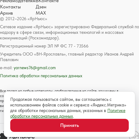
Рекламодателям
ВКонтакте
Контакты
Дзен
Архив
MAX
© 2012–2026 «ЯрНьюс»
Сетевое издание «ЯрНьюс» зарегистрировано Федеральной службой по
надзору в сфере связи, информационных технологий и массовых
коммуникаций (Роскомнадзор).
Регистрационный номер ЭЛ № ФС 77 - 73566
Учредитель ООО «ВН-Ярославль», главный редактор Иванов Андрей
Павлович
e-mail:
yarnews76@gmail.com
Политика обработки персональных данных
Все права на любые материалы, опубликованные на сайте, защищены в
соответствии с российским и международным законодательством об авторском
Продолжая пользоваться сайтом, вы соглашаетесь с
праве и смежных правах. Любое использование текстовых, фото, аудио и
использованием файлов cookie и сервиса «Яндекс.Метрика»
видеоматериалов возможно только с согласия правообладателя с обязательной
для обработки персональных данных, указанных в
Политике
гиперссылкой на сайт https://www.yarnews.net; Для детей старше 16 лет.
обработки персональных данных
.
Принять