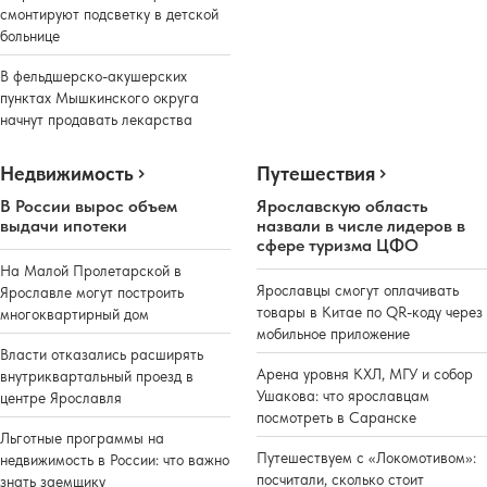
смонтируют подсветку в детской
больнице
В фельдшерско-акушерских
пунктах Мышкинского округа
начнут продавать лекарства
Недвижимость
Путешествия
В России вырос объем
Ярославскую область
выдачи ипотеки
назвали в числе лидеров в
сфере туризма ЦФО
На Малой Пролетарской в
Ярославцы смогут оплачивать
Ярославле могут построить
товары в Китае по QR-коду через
многоквартирный дом
мобильное приложение
Власти отказались расширять
Арена уровня КХЛ, МГУ и собор
внутриквартальный проезд в
Ушакова: что ярославцам
центре Ярославля
посмотреть в Саранске
Льготные программы на
Путешествуем с «Локомотивом»:
недвижимость в России: что важно
посчитали, сколько стоит
знать заемщику