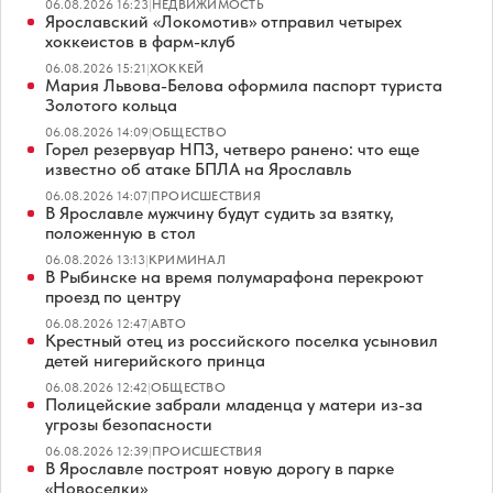
06.08.2026 16:23
|
НЕДВИЖИМОСТЬ
Ярославский «Локомотив» отправил четырех
хоккеистов в фарм-клуб
06.08.2026 15:21
|
ХОККЕЙ
Мария Львова-Белова оформила паспорт туриста
Золотого кольца
06.08.2026 14:09
|
ОБЩЕСТВО
Горел резервуар НПЗ, четверо ранено: что еще
известно об атаке БПЛА на Ярославль
06.08.2026 14:07
|
ПРОИСШЕСТВИЯ
В Ярославле мужчину будут судить за взятку,
положенную в стол
06.08.2026 13:13
|
КРИМИНАЛ
В Рыбинске на время полумарафона перекроют
проезд по центру
06.08.2026 12:47
|
АВТО
Крестный отец из российского поселка усыновил
детей нигерийского принца
06.08.2026 12:42
|
ОБЩЕСТВО
Полицейские забрали младенца у матери из-за
угрозы безопасности
06.08.2026 12:39
|
ПРОИСШЕСТВИЯ
В Ярославле построят новую дорогу в парке
«Новоселки»