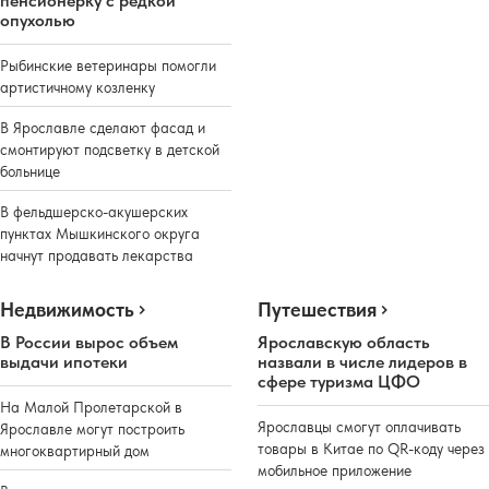
пенсионерку с редкой
опухолью
Рыбинские ветеринары помогли
артистичному козленку
В Ярославле сделают фасад и
смонтируют подсветку в детской
больнице
В фельдшерско-акушерских
пунктах Мышкинского округа
начнут продавать лекарства
Недвижимость
Путешествия
В России вырос объем
Ярославскую область
выдачи ипотеки
назвали в числе лидеров в
сфере туризма ЦФО
На Малой Пролетарской в
Ярославцы смогут оплачивать
Ярославле могут построить
товары в Китае по QR-коду через
многоквартирный дом
мобильное приложение