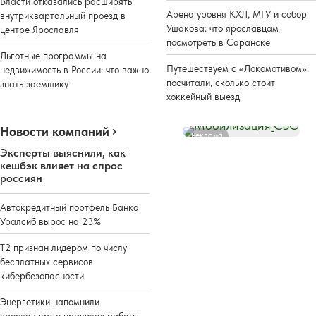
Власти отказались расширять
Арена уровня КХЛ, МГУ и собор
внутриквартальный проезд в
Ушакова: что ярославцам
центре Ярославля
посмотреть в Саранске
Льготные программы на
Путешествуем с «Локомотивом»:
недвижимость в России: что важно
посчитали, сколько стоит
знать заемщику
хоккейный выезд
Новости компаний
Реклама
Эксперты выяснили, как
кешбэк влияет на спрос
россиян
Автокредитный портфель Банка
Уралсиб вырос на 23%
Т2 признан лидером по числу
бесплатных сервисов
кибербезопасности
Энергетики напомнили
ярославцам о правилах работы