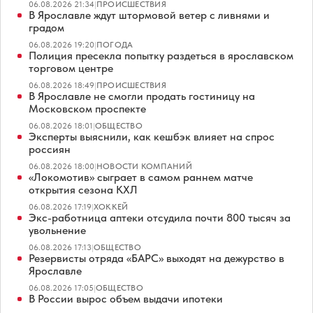
06.08.2026 21:34
|
ПРОИСШЕСТВИЯ
В Ярославле ждут штормовой ветер с ливнями и
градом
06.08.2026 19:20
|
ПОГОДА
Полиция пресекла попытку раздеться в ярославском
торговом центре
06.08.2026 18:49
|
ПРОИСШЕСТВИЯ
В Ярославле не смогли продать гостиницу на
Московском проспекте
06.08.2026 18:01
|
ОБЩЕСТВО
Эксперты выяснили, как кешбэк влияет на спрос
россиян
06.08.2026 18:00
|
НОВОСТИ КОМПАНИЙ
«Локомотив» сыграет в самом раннем матче
открытия сезона КХЛ
06.08.2026 17:19
|
ХОККЕЙ
Экс-работница аптеки отсудила почти 800 тысяч за
увольнение
06.08.2026 17:13
|
ОБЩЕСТВО
Резервисты отряда «БАРС» выходят на дежурство в
Ярославле
06.08.2026 17:05
|
ОБЩЕСТВО
В России вырос объем выдачи ипотеки