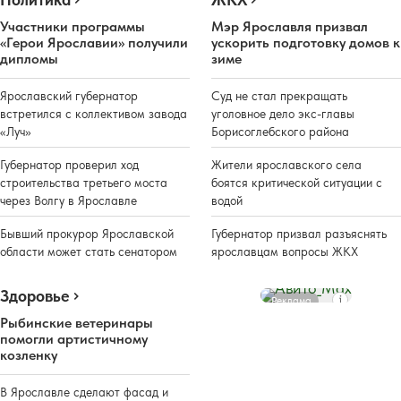
Участники программы
Мэр Ярославля призвал
«Герои Ярославии» получили
ускорить подготовку домов к
дипломы
зиме
Ярославский губернатор
Суд не стал прекращать
встретился с коллективом завода
уголовное дело экс-главы
«Луч»
Борисоглебского района
Губернатор проверил ход
Жители ярославского села
строительства третьего моста
боятся критической ситуации с
через Волгу в Ярославле
водой
Бывший прокурор Ярославской
Губернатор призвал разъяснять
области может стать сенатором
ярославцам вопросы ЖКХ
Здоровье
Реклама
Рыбинские ветеринары
помогли артистичному
козленку
В Ярославле сделают фасад и