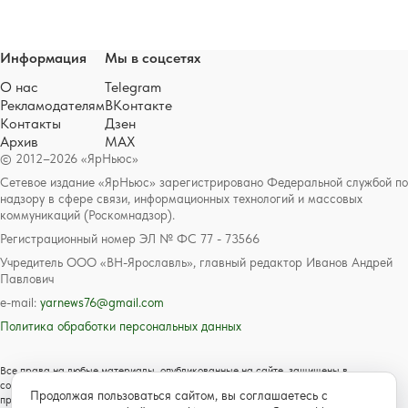
Информация
Мы в соцсетях
О нас
Telegram
Рекламодателям
ВКонтакте
Контакты
Дзен
Архив
MAX
© 2012–2026 «ЯрНьюс»
Сетевое издание «ЯрНьюс» зарегистрировано Федеральной службой по
надзору в сфере связи, информационных технологий и массовых
коммуникаций (Роскомнадзор).
Регистрационный номер ЭЛ № ФС 77 - 73566
Учредитель ООО «ВН-Ярославль», главный редактор Иванов Андрей
Павлович
e-mail:
yarnews76@gmail.com
Политика обработки персональных данных
Все права на любые материалы, опубликованные на сайте, защищены в
соответствии с российским и международным законодательством об авторском
Продолжая пользоваться сайтом, вы соглашаетесь с
праве и смежных правах. Любое использование текстовых, фото, аудио и