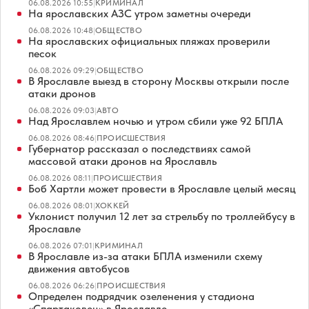
06.08.2026 10:55
|
КРИМИНАЛ
На ярославских АЗС утром заметны очереди
06.08.2026 10:48
|
ОБЩЕСТВО
На ярославских официальных пляжах проверили
песок
06.08.2026 09:29
|
ОБЩЕСТВО
В Ярославле выезд в сторону Москвы открыли после
атаки дронов
06.08.2026 09:03
|
АВТО
Над Ярославлем ночью и утром сбили уже 92 БПЛА
06.08.2026 08:46
|
ПРОИСШЕСТВИЯ
Губернатор рассказал о последствиях самой
массовой атаки дронов на Ярославль
06.08.2026 08:11
|
ПРОИСШЕСТВИЯ
Боб Хартли может провести в Ярославле целый месяц
06.08.2026 08:01
|
ХОККЕЙ
Уклонист получил 12 лет за стрельбу по троллейбусу в
Ярославле
06.08.2026 07:01
|
КРИМИНАЛ
В Ярославле из-за атаки БПЛА изменили схему
движения автобусов
06.08.2026 06:26
|
ПРОИСШЕСТВИЯ
Определен подрядчик озеленения у стадиона
«Спартаковец» в Ярославле