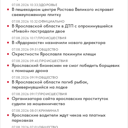
07.08.2026 10:33
|
ЗДОРОВЬЕ
В пешеходном центре Ростова Великого исправят
свежеуложенную плитку
07.08.2026 10:32
|
ОФИЦИАЛЬНО
В Ярославской области в ДТП с опрокинувшейся
«Нивой» пострадали двое
07.08.2026 10:17
|
ПРОИСШЕСТВИЯ
В «Ярдормосте» назначили нового директора
07.08.2026 09:51
|
ОБЩЕСТВО
Окрестности Ярославля покинули клещи
07.08.2026 09:45
|
ПРОИСШЕСТВИЯ
Ярославский бизнесмен не смог победить борщевик
с помощью дрона
07.08.2026 09:19
|
ОБЩЕСТВО
В Ярославской области погиб рыбак,
перевернувшийся на лодке
07.08.2026 09:17
|
ПРОИСШЕСТВИЯ
Организатора сайта ярославских проституток
судили за мошенничество
07.08.2026 08:01
|
КРИМИНАЛ
Ярославские водители ждут чеков на платных
парковках
07.08.2026 07:01
|
ОБЩЕСТВО