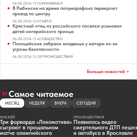
06.08.2026 13:13
|
КРИМИНАЛ
В Рыбинске на время полумарафона перекроют
проезд по центру
06.08.2026 12:47
|
АВТО
Крестный отец из российского поселка усыновил
детей нигерийского принца
06.08.2026 12:42
|
ОБЩЕСТВО
Полицейские забрали младенца у матери из-за
угрозы безопасности
06.08.2026 12:39
|
ПРОИСШЕСТВИЯ
Больше новостей
Самое читаемое
МЕСЯЦ
НЕДЕЛЯ
ВЧЕРА
СЕГОДНЯ
ХОККЕЙ
ПРОИСШЕСТВИЯ
Три форварда «Локомотива»
Появилось видео
сыграют в прощальном
смертельного ДТП пеше
матче олимпийского
и автобуса в Ярославле