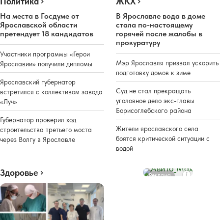
Политика
ЖКХ
На места в Госдуме от
В Ярославле вода в доме
Ярославской области
стала по-настоящему
претендует 18 кандидатов
горячей после жалобы в
прокуратуру
Участники программы «Герои
Мэр Ярославля призвал ускорить
Ярославии» получили дипломы
подготовку домов к зиме
Ярославский губернатор
Суд не стал прекращать
встретился с коллективом завода
уголовное дело экс-главы
«Луч»
Борисоглебского района
Губернатор проверил ход
Жители ярославского села
строительства третьего моста
боятся критической ситуации с
через Волгу в Ярославле
водой
Здоровье
Реклама