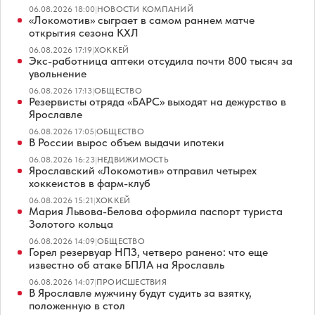
06.08.2026 18:00
|
НОВОСТИ КОМПАНИЙ
«Локомотив» сыграет в самом раннем матче
открытия сезона КХЛ
06.08.2026 17:19
|
ХОККЕЙ
Экс-работница аптеки отсудила почти 800 тысяч за
увольнение
06.08.2026 17:13
|
ОБЩЕСТВО
Резервисты отряда «БАРС» выходят на дежурство в
Ярославле
06.08.2026 17:05
|
ОБЩЕСТВО
В России вырос объем выдачи ипотеки
06.08.2026 16:23
|
НЕДВИЖИМОСТЬ
Ярославский «Локомотив» отправил четырех
хоккеистов в фарм-клуб
06.08.2026 15:21
|
ХОККЕЙ
Мария Львова-Белова оформила паспорт туриста
Золотого кольца
06.08.2026 14:09
|
ОБЩЕСТВО
Горел резервуар НПЗ, четверо ранено: что еще
известно об атаке БПЛА на Ярославль
06.08.2026 14:07
|
ПРОИСШЕСТВИЯ
В Ярославле мужчину будут судить за взятку,
положенную в стол