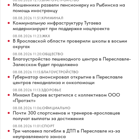
Мошенники развели пенсионерку из Рыбинска на
помощь иностранцу
08.08.2026 11:51
|
КРИМИНАЛ
Коммунальную инфраструктуру Тутаева
модернизируют при поддержке нацпроекта
08.08.2026 11:23
|
ЖКХ
В Ярославской области проверили школы в восьми
округах
08.08.2026 11:20
|
ОБЩЕСТВО
Благоустройство пешеходного центра в Переславле-
Залесском будет продолжено
08.08.2026 11:15
|
БЛАГОУСТРОЙСТВО
Губернатор анонсировал открытие в Переславле
центров гемодиализа и онкопомощи
08.08.2026 11:13
|
ЗДОРОВЬЕ
Михаил Евраев встретился с коллективом ООО
«Протэкт»
08.08.2026 11:06
|
ОФИЦИАЛЬНО
Почти 300 спортсменов и тренеров-ярославцев
получат выплаты за достижения
08.08.2026 11:01
|
СПОРТ
Три человека погибли в ДТП в Переславле из-за
неуправляемого заноса