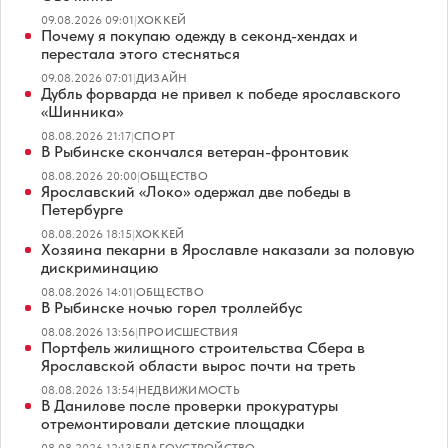
09.08.2026 09:01
|
ХОККЕЙ
Почему я покупаю одежду в секонд-хендах и
перестала этого стесняться
09.08.2026 07:01
|
ДИЗАЙН
Дубль форварда не привел к победе ярославского
«Шинника»
08.08.2026 21:17
|
СПОРТ
В Рыбинске скончался ветеран-фронтовик
08.08.2026 20:00
|
ОБЩЕСТВО
Ярославский «Локо» одержал две победы в
Петербурге
08.08.2026 18:15
|
ХОККЕЙ
Хозяина пекарни в Ярославле наказали за половую
дискриминацию
08.08.2026 14:01
|
ОБЩЕСТВО
В Рыбинске ночью горел троллейбус
08.08.2026 13:56
|
ПРОИСШЕСТВИЯ
Портфель жилищного строительства Сбера в
Ярославской области вырос почти на треть
08.08.2026 13:54
|
НЕДВИЖИМОСТЬ
В Данилове после проверки прокуратуры
отремонтировали детские площадки
08.08.2026 12:13
|
БЛАГОУСТРОЙСТВО