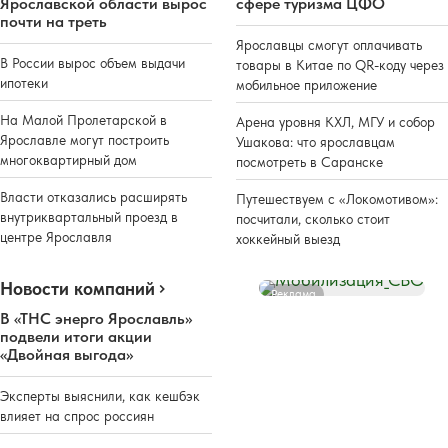
Ярославской области вырос
сфере туризма ЦФО
почти на треть
Ярославцы смогут оплачивать
В России вырос объем выдачи
товары в Китае по QR-коду через
ипотеки
мобильное приложение
На Малой Пролетарской в
Арена уровня КХЛ, МГУ и собор
Ярославле могут построить
Ушакова: что ярославцам
многоквартирный дом
посмотреть в Саранске
Власти отказались расширять
Путешествуем с «Локомотивом»:
внутриквартальный проезд в
посчитали, сколько стоит
центре Ярославля
хоккейный выезд
Новости компаний
Реклама
В «ТНС энерго Ярославль»
подвели итоги акции
«Двойная выгода»
Эксперты выяснили, как кешбэк
влияет на спрос россиян