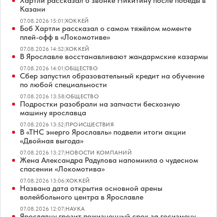
Хартли рассказал о звонке Никитину после победы в
Казани
07.08.2026 15:01
|
ХОККЕЙ
Боб Хартли рассказал о самом тяжёлом моменте
плей-офф в «Локомотиве»
07.08.2026 14:52
|
ХОККЕЙ
В Ярославле восстанавливают жандармские казармы
07.08.2026 14:01
|
ОБЩЕСТВО
Сбер запустил образовательный кредит на обучение
по любой специальности
07.08.2026 13:58
|
ОБЩЕСТВО
Подростки разобрали на запчасти бесхозную
машину ярославца
07.08.2026 13:52
|
ПРОИСШЕСТВИЯ
В «ТНС энерго Ярославль» подвели итоги акции
«Двойная выгода»
07.08.2026 13:27
|
НОВОСТИ КОМПАНИЙ
Жена Александра Радулова напомнила о чудесном
спасении «Локомотива»
07.08.2026 13:06
|
ХОККЕЙ
Названа дата открытия основной арены
волейбольного центра в Ярославле
07.08.2026 12:07
|
НАУКА
Ярославцу грозит пожизненный срок за госизмену