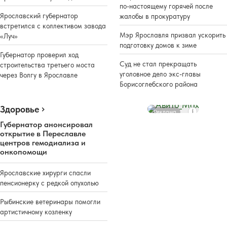
по-настоящему горячей после
Ярославский губернатор
жалобы в прокуратуру
встретился с коллективом завода
Мэр Ярославля призвал ускорить
«Луч»
подготовку домов к зиме
Губернатор проверил ход
Суд не стал прекращать
строительства третьего моста
уголовное дело экс-главы
через Волгу в Ярославле
Борисоглебского района
Здоровье
Реклама
Губернатор анонсировал
открытие в Переславле
центров гемодиализа и
онкопомощи
Ярославские хирурги спасли
пенсионерку с редкой опухолью
Рыбинские ветеринары помогли
артистичному козленку