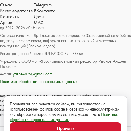
О нас
Telegram
Рекламодателям
ВКонтакте
Контакты
Дзен
Архив
MAX
© 2012–2026 «ЯрНьюс»
Сетевое издание «ЯрНьюс» зарегистрировано Федеральной службой по
надзору в сфере связи, информационных технологий и массовых
коммуникаций (Роскомнадзор).
Регистрационный номер ЭЛ № ФС 77 - 73566
Учредитель ООО «ВН-Ярославль», главный редактор Иванов Андрей
Павлович
e-mail:
yarnews76@gmail.com
Политика обработки персональных данных
Все права на любые материалы, опубликованные на сайте, защищены в
соответствии с российским и международным законодательством об авторском
Продолжая пользоваться сайтом, вы соглашаетесь с
праве и смежных правах. Любое использование текстовых, фото, аудио и
использованием файлов cookie и сервиса «Яндекс.Метрика»
видеоматериалов возможно только с согласия правообладателя с обязательной
для обработки персональных данных, указанных в
Политике
гиперссылкой на сайт https://www.yarnews.net; Для детей старше 16 лет.
обработки персональных данных
.
Принять