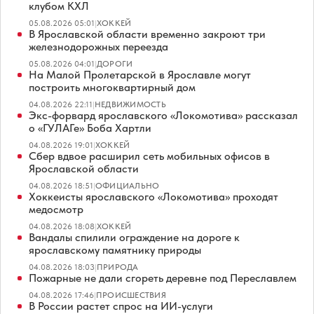
клубом КХЛ
05.08.2026 05:01
|
ХОККЕЙ
В Ярославской области временно закроют три
железнодорожных переезда
05.08.2026 04:01
|
ДОРОГИ
На Малой Пролетарской в Ярославле могут
построить многоквартирный дом
04.08.2026 22:11
|
НЕДВИЖИМОСТЬ
Экс-форвард ярославского «Локомотива» рассказал
о «ГУЛАГе» Боба Хартли
04.08.2026 19:01
|
ХОККЕЙ
Сбер вдвое расширил сеть мобильных офисов в
Ярославской области
04.08.2026 18:51
|
ОФИЦИАЛЬНО
Хоккеисты ярославского «Локомотива» проходят
медосмотр
04.08.2026 18:08
|
ХОККЕЙ
Вандалы спилили ограждение на дороге к
ярославскому памятнику природы
04.08.2026 18:03
|
ПРИРОДА
Пожарные не дали сгореть деревне под Переславлем
04.08.2026 17:46
|
ПРОИСШЕСТВИЯ
В России растет спрос на ИИ-услуги