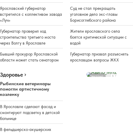
Ярославский губернатор
Суд не стал прекращать
встретился с коллективом завода
уголовное дело экс-главы
«Луч»
Борисоглебского района
Губернатор проверил ход
Жители ярославского села
строительства третьего моста
боятся критической ситуации с
через Волгу в Ярославле
водой
Бывший прокурор Ярославской
Губернатор призвал разъяснять
области может стать сенатором
ярославцам вопросы ЖКХ
Здоровье
Реклама
Рыбинские ветеринары
помогли артистичному
козленку
В Ярославле сделают фасад и
смонтируют подсветку в детской
больнице
В фельдшерско-акушерских