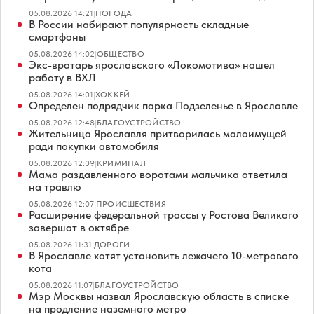
05.08.2026 14:21
|
ПОГОДА
В России набирают популярность складные
смартфоны
05.08.2026 14:02
|
ОБЩЕСТВО
Экс-вратарь ярославского «Локомотива» нашел
работу в ВХЛ
05.08.2026 14:01
|
ХОККЕЙ
Определен подрядчик парка Подзеленье в Ярославле
05.08.2026 12:48
|
БЛАГОУСТРОЙСТВО
Жительница Ярославля притворилась малоимущей
ради покупки автомобиля
05.08.2026 12:09
|
КРИМИНАЛ
Мама раздавленного воротами мальчика ответила
на травлю
05.08.2026 12:07
|
ПРОИСШЕСТВИЯ
Расширение федеральной трассы у Ростова Великого
завершат в октябре
05.08.2026 11:31
|
ДОРОГИ
В Ярославле хотят установить лежачего 10-метрового
кота
05.08.2026 11:07
|
БЛАГОУСТРОЙСТВО
Мэр Москвы назвал Ярославскую область в списке
на продление наземного метро