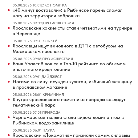
05.08.2026 10:01
|
ЭКОНОМИКА
«40 минут доставали»: в Рыбинске парень сломал
ногу на территории заброшки
05.08.2026 09:33
|
ПРОИСШЕСТВИЯ
Ярославские хоккеисты стали четвертыми на турнире
в Череповце
05.08.2026 09:31
|
ХОККЕЙ
Ярославцы ищут виновного в ДТП с автобусом на
Московском проспекте
05.08.2026 09:18
|
ПРОИСШЕСТВИЯ
Банк Уралсиб вошел в Топ-10 рейтинга по объемам
ипотечного кредитования
05.08.2026 09:11
|
ДАЙДЖЕСТ
Ногами по лицу: осужден хулиган, избивший женщину
в ярославском магазине
05.08.2026 08:01
|
КРИМИНАЛ
Внутри ярославского памятника природы создадут
тематический парк
05.08.2026 07:01
|
ПРИРОДА
Черноморская тюлька стала видом-доминантом в
Рыбинском водохранилище
05.08.2026 06:01
|
НАУКА
Ярославский «Локомотив» признали самым силовым