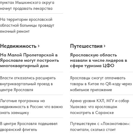
пунктах Мышкинского округа
начнут продавать лекарства
На территории ярославской
областной больницы проведут
ямочный ремонт
Недвижимость
Путешествия
На Малой Пролетарской в
Ярославскую область
Ярославле могут построить
назвали в числе лидеров в
многоквартирный дом
сфере туризма ЦФО
Власти отказались расширять
Ярославцы смогут оплачивать
внутриквартальный проезд в
товары в Китае по QR-коду через
центре Ярославля
мобильное приложение
Льготные программы на
Арена уровня КХЛ, МГУ и собор
недвижимость в России: что важно
Ушакова: что ярославцам
знать заемщику
посмотреть в Саранске
В центре Ярославля подешевел
Путешествуем с «Локомотивом»:
дворянский флигель
посчитали, сколько стоит