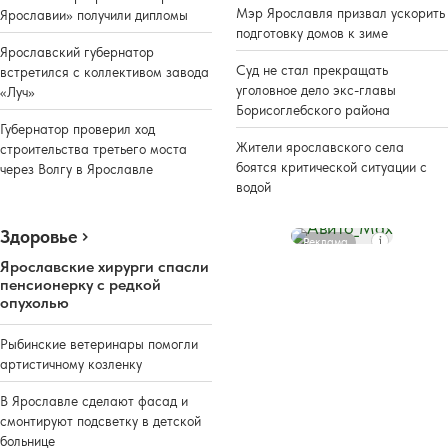
Мэр Ярославля призвал ускорить
Ярославии» получили дипломы
подготовку домов к зиме
Ярославский губернатор
Суд не стал прекращать
встретился с коллективом завода
уголовное дело экс-главы
«Луч»
Борисоглебского района
Губернатор проверил ход
Жители ярославского села
строительства третьего моста
боятся критической ситуации с
через Волгу в Ярославле
водой
Здоровье
Реклама
Ярославские хирурги спасли
пенсионерку с редкой
опухолью
Рыбинские ветеринары помогли
артистичному козленку
В Ярославле сделают фасад и
смонтируют подсветку в детской
больнице