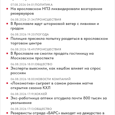
07.08.2026 04:01
|
ПОЛИТИКА
На ярославском НПЗ ликвидировали возгорание
резервуаров
06.08.2026 21:34
|
ПРОИСШЕСТВИЯ
В Ярославле ждут штормовой ветер с ливнями и
градом
06.08.2026 19:20
|
ПОГОДА
Полиция пресекла попытку раздеться в ярославском
торговом центре
06.08.2026 18:49
|
ПРОИСШЕСТВИЯ
В Ярославле не смогли продать гостиницу на
Московском проспекте
06.08.2026 18:01
|
ОБЩЕСТВО
Эксперты выяснили, как кешбэк влияет на спрос
россиян
06.08.2026 18:00
|
НОВОСТИ КОМПАНИЙ
«Локомотив» сыграет в самом раннем матче
открытия сезона КХЛ
06.08.2026 17:19
|
ХОККЕЙ
Экс-работница аптеки отсудила почти 800 тысяч за
увольнение
06.08.2026 17:13
|
ОБЩЕСТВО
Резервисты отряда «БАРС» выходят на дежурство в