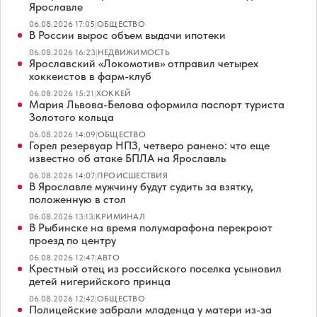
Ярославле
06.08.2026 17:05
|
ОБЩЕСТВО
В России вырос объем выдачи ипотеки
06.08.2026 16:23
|
НЕДВИЖИМОСТЬ
Ярославский «Локомотив» отправил четырех
хоккеистов в фарм-клуб
06.08.2026 15:21
|
ХОККЕЙ
Мария Львова-Белова оформила паспорт туриста
Золотого кольца
06.08.2026 14:09
|
ОБЩЕСТВО
Горел резервуар НПЗ, четверо ранено: что еще
известно об атаке БПЛА на Ярославль
06.08.2026 14:07
|
ПРОИСШЕСТВИЯ
В Ярославле мужчину будут судить за взятку,
положенную в стол
06.08.2026 13:13
|
КРИМИНАЛ
В Рыбинске на время полумарафона перекроют
проезд по центру
06.08.2026 12:47
|
АВТО
Крестный отец из российского поселка усыновил
детей нигерийского принца
06.08.2026 12:42
|
ОБЩЕСТВО
Полицейские забрали младенца у матери из-за