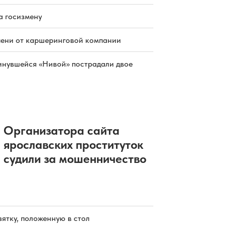
а госизмену
пени от каршеринговой компании
инувшейся «Нивой» пострадали двое
Организатора сайта
ярославских проституток
судили за мошенничество
зятку, положенную в стол