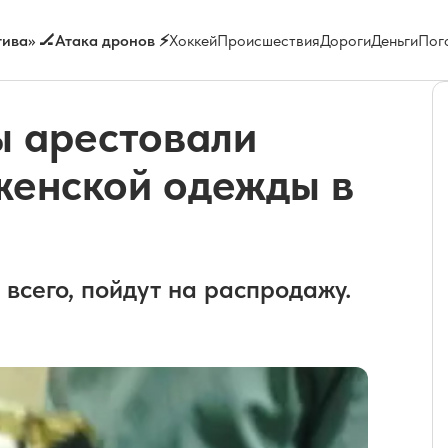
ива» 🏒
Атака дронов ⚡
Хоккей
Происшествия
Дороги
Деньги
Пог
ы арестовали
женской одежды в
 всего, пойдут на распродажу.