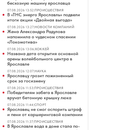
бесхозную машину ярославца
07.08.2026 13:52
|
ПРОИСШЕСТВИЯ
В «ТНС энерго Ярославль» подвели
итоги акции «Двойная выгода»
07.08.2026 13:27
|
НОВОСТИ КОМПАНИЙ
Жена Александра Радулова
напомнила о чудесном спасении
«Локомотива»
07.08.2026 13:06
|
ХОККЕЙ
Названа дата открытия основной
арены волейбольного центра в
Ярославле
07.08.2026 12:07
|
НАУКА
Ярославцу грозит пожизненный
срок за госизмену
07.08.2026 11:53
|
ПРОИСШЕСТВИЯ
Победителям забега в Ярославле
вручат бетонную крышку люка
07.08.2026 11:44
|
СПОРТ
Ярославец не смог оспорить штраф
и пени от каршеринговой компании
07.08.2026 11:37
|
ПРОИСШЕСТВИЯ
В Ярославле вода в доме стала по-