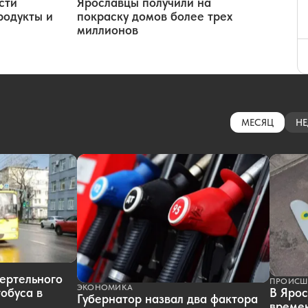
сти
Ярославцы получили на
родукты и
покраску домов более трех
миллионов
МЕСЯЦ
НЕ
ертельного
ПРОИСШ
ЭКОНОМИКА
обуса в
В Ярос
Губернатор назвал два фактора
времен