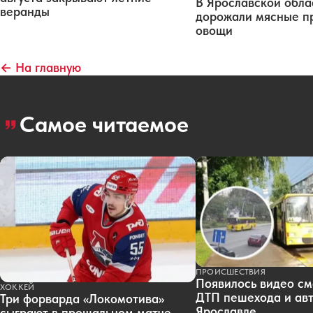
В Ярославской обла
веранды
дорожали мясные п
овощи
← На главную
Самое читаемое
ПРОИСШЕСТВИЯ
Появилось видео см
ХОККЕЙ
ДТП пешехода и авт
Три форварда «Локомотива»
Ярославле
сыграют в прощальном матче