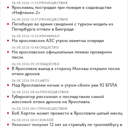
06.08.2026 11:33
|
ПРОИСШЕСТВИЯ
Ярославец пострадал при пожаре в садоводстве
«Нефтяник-2»
06.08.2026 10:57
|
ПРОИСШЕСТВИЯ
Погибшую во время свидания с турком модель из
Петербурга отпели в Белграде
06.08.2026 10:55
|
КРИМИНАЛ
На ярославских АЗС утром заметны очереди
06.08.2026 10:48
|
ОБЩЕСТВО
На ярославских официальных пляжах проверили
песок
06.08.2026 09:29
|
ОБЩЕСТВО
В Ярославле выезд в сторону Москвы открыли после
атаки дронов
06.08.2026 09:03
|
АВТО
Над Ярославлем ночью и утром сбили уже 92 БПЛА
06.08.2026 08:46
|
ПРОИСШЕСТВИЯ
Губернатор рассказал о последствиях самой
массовой атаки дронов на Ярославль
06.08.2026 08:11
|
ПРОИСШЕСТВИЯ
Боб Хартли может провести в Ярославле целый месяц
06.08.2026 08:01
|
ХОККЕЙ
Уклонист получил 12 лет за стрельбу по троллейбусу в