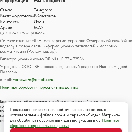
Информация
Мы в соцсетях
О нас
Telegram
Рекламодателям
ВКонтакте
Контакты
Дзен
Архив
MAX
© 2012–2026 «ЯрНьюс»
Сетевое издание «ЯрНьюс» зарегистрировано Федеральной службой по
надзору в сфере связи, информационных технологий и массовых
коммуникаций (Роскомнадзор).
Регистрационный номер ЭЛ № ФС 77 - 73566
Учредитель ООО «ВН-Ярославль», главный редактор Иванов Андрей
Павлович
e-mail:
yarnews76@gmail.com
Политика обработки персональных данных
Все права на любые материалы, опубликованные на сайте, защищены в
соответствии с российским и международным законодательством об авторском
Продолжая пользоваться сайтом, вы соглашаетесь с
праве и смежных правах. Любое использование текстовых, фото, аудио и
использованием файлов cookie и сервиса «Яндекс.Метрика»
видеоматериалов возможно только с согласия правообладателя с обязательной
для обработки персональных данных, указанных в
Политике
гиперссылкой на сайт https://www.yarnews.net; Для детей старше 16 лет.
обработки персональных данных
.