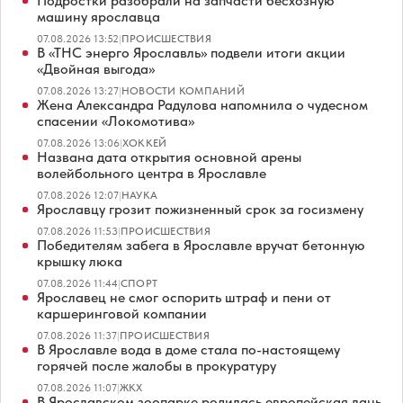
Подростки разобрали на запчасти бесхозную
машину ярославца
07.08.2026 13:52
|
ПРОИСШЕСТВИЯ
В «ТНС энерго Ярославль» подвели итоги акции
«Двойная выгода»
07.08.2026 13:27
|
НОВОСТИ КОМПАНИЙ
Жена Александра Радулова напомнила о чудесном
спасении «Локомотива»
07.08.2026 13:06
|
ХОККЕЙ
Названа дата открытия основной арены
волейбольного центра в Ярославле
07.08.2026 12:07
|
НАУКА
Ярославцу грозит пожизненный срок за госизмену
07.08.2026 11:53
|
ПРОИСШЕСТВИЯ
Победителям забега в Ярославле вручат бетонную
крышку люка
07.08.2026 11:44
|
СПОРТ
Ярославец не смог оспорить штраф и пени от
каршеринговой компании
07.08.2026 11:37
|
ПРОИСШЕСТВИЯ
В Ярославле вода в доме стала по-настоящему
горячей после жалобы в прокуратуру
07.08.2026 11:07
|
ЖКХ
В Ярославском зоопарке родилась европейская лань