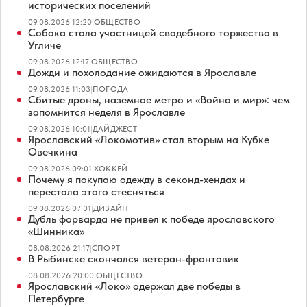
исторических поселений
09.08.2026 12:20
|
ОБЩЕСТВО
Собака стала участницей свадебного торжества в
Угличе
09.08.2026 12:17
|
ОБЩЕСТВО
Дожди и похолодание ожидаются в Ярославле
09.08.2026 11:03
|
ПОГОДА
Сбитые дроны, наземное метро и «Война и мир»: чем
запомнится неделя в Ярославле
09.08.2026 10:01
|
ДАЙДЖЕСТ
Ярославский «Локомотив» стал вторым на Кубке
Овечкина
09.08.2026 09:01
|
ХОККЕЙ
Почему я покупаю одежду в секонд-хендах и
перестала этого стесняться
09.08.2026 07:01
|
ДИЗАЙН
Дубль форварда не привел к победе ярославского
«Шинника»
08.08.2026 21:17
|
СПОРТ
В Рыбинске скончался ветеран-фронтовик
08.08.2026 20:00
|
ОБЩЕСТВО
Ярославский «Локо» одержал две победы в
Петербурге