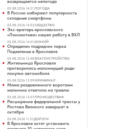
возвращается непогода
05.08.2026 14:21
|
ПОГОДА
В России набирают популярность
складные смартфоны
05.08.2026 14:02
|
ОБЩЕСТВО
Экс-вратарь ярославского
«Локомотива» нашел работу в ВХЛ
05.08.2026 14:01
|
ХОККЕЙ
Определен подрядчик парка
Подзеленье в Ярославле
05.08.2026 12:48
|
БЛАГОУСТРОЙСТВО
Жительница Ярославля
притворилась малоимущей ради
покупки автомобиля
05.08.2026 12:09
|
КРИМИНАЛ
Мама раздавленного воротами
мальчика ответила на травлю
05.08.2026 12:07
|
ПРОИСШЕСТВИЯ
Расширение федеральной трассы у
Ростова Великого завершат в
октябре
05.08.2026 11:31
|
ДОРОГИ
В Ярославле хотят установить
лежачего 10-метрового кота