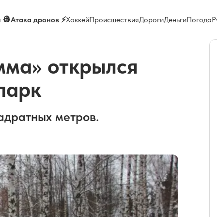
 👷
Атака дронов ⚡
Хоккей
Происшествия
Дороги
Деньги
Погода
Р
мма» открылся
парк
адратных метров.