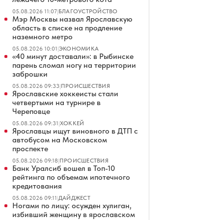
05.08.2026 11:07
|
БЛАГОУСТРОЙСТВО
Мэр Москвы назвал Ярославскую
область в списке на продление
наземного метро
05.08.2026 10:01
|
ЭКОНОМИКА
«40 минут доставали»: в Рыбинске
парень сломал ногу на территории
заброшки
05.08.2026 09:33
|
ПРОИСШЕСТВИЯ
Ярославские хоккеисты стали
четвертыми на турнире в
Череповце
05.08.2026 09:31
|
ХОККЕЙ
Ярославцы ищут виновного в ДТП с
автобусом на Московском
проспекте
05.08.2026 09:18
|
ПРОИСШЕСТВИЯ
Банк Уралсиб вошел в Топ-10
рейтинга по объемам ипотечного
кредитования
05.08.2026 09:11
|
ДАЙДЖЕСТ
Ногами по лицу: осужден хулиган,
избивший женщину в ярославском