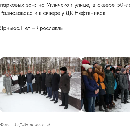
парковых зон: на Угличской улице, в сквере 50-
Радиозавода и в сквере у ДК Нефтяников.
Ярньюс.Нет – Ярославль
Фото:
http://city-yaroslavl.ru/