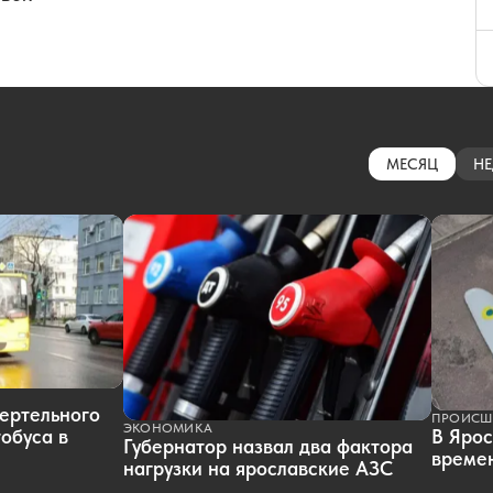
МЕСЯЦ
НЕ
ертельного
ПРОИСШ
ЭКОНОМИКА
обуса в
В Ярос
Губернатор назвал два фактора
времен
нагрузки на ярославские АЗС