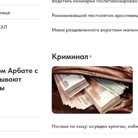
Водитель иномарки госпитализирован
повце
Размахивавший пистолетом ярославец
КХЛ
Мама раздавленного воротами мальчи
Криминал
м Арбате с
рывают
ды
Ногами по лицу: осужден хулиган, из