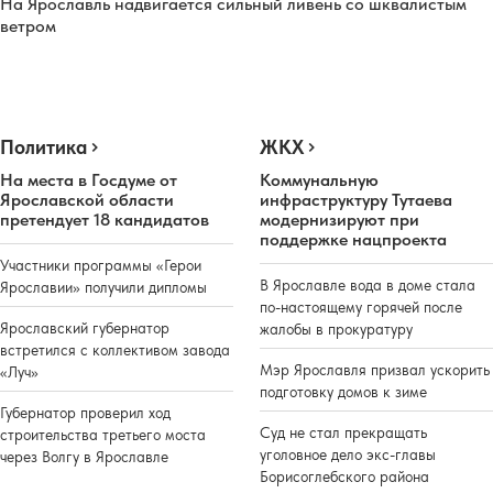
На Ярославль надвигается сильный ливень со шквалистым
ветром
Политика
ЖКХ
На места в Госдуме от
Коммунальную
Ярославской области
инфраструктуру Тутаева
претендует 18 кандидатов
модернизируют при
поддержке нацпроекта
Участники программы «Герои
В Ярославле вода в доме стала
Ярославии» получили дипломы
по-настоящему горячей после
Ярославский губернатор
жалобы в прокуратуру
встретился с коллективом завода
Мэр Ярославля призвал ускорить
«Луч»
подготовку домов к зиме
Губернатор проверил ход
Суд не стал прекращать
строительства третьего моста
уголовное дело экс-главы
через Волгу в Ярославле
Борисоглебского района