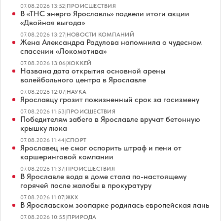
07.08.2026 13:52
|
ПРОИСШЕСТВИЯ
В «ТНС энерго Ярославль» подвели итоги акции
«Двойная выгода»
07.08.2026 13:27
|
НОВОСТИ КОМПАНИЙ
Жена Александра Радулова напомнила о чудесном
спасении «Локомотива»
07.08.2026 13:06
|
ХОККЕЙ
Названа дата открытия основной арены
волейбольного центра в Ярославле
07.08.2026 12:07
|
НАУКА
Ярославцу грозит пожизненный срок за госизмену
07.08.2026 11:53
|
ПРОИСШЕСТВИЯ
Победителям забега в Ярославле вручат бетонную
крышку люка
07.08.2026 11:44
|
СПОРТ
Ярославец не смог оспорить штраф и пени от
каршеринговой компании
07.08.2026 11:37
|
ПРОИСШЕСТВИЯ
В Ярославле вода в доме стала по-настоящему
горячей после жалобы в прокуратуру
07.08.2026 11:07
|
ЖКХ
В Ярославском зоопарке родилась европейская лань
07.08.2026 10:55
|
ПРИРОДА