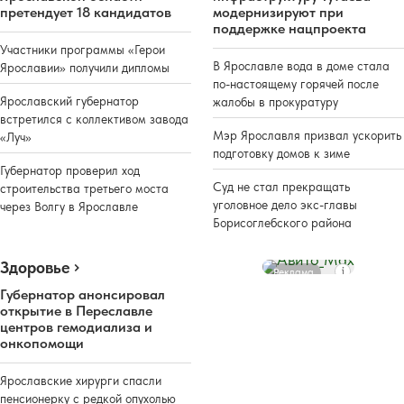
претендует 18 кандидатов
модернизируют при
поддержке нацпроекта
Участники программы «Герои
В Ярославле вода в доме стала
Ярославии» получили дипломы
по-настоящему горячей после
Ярославский губернатор
жалобы в прокуратуру
встретился с коллективом завода
Мэр Ярославля призвал ускорить
«Луч»
подготовку домов к зиме
Губернатор проверил ход
Суд не стал прекращать
строительства третьего моста
уголовное дело экс-главы
через Волгу в Ярославле
Борисоглебского района
Здоровье
Реклама
Губернатор анонсировал
открытие в Переславле
центров гемодиализа и
онкопомощи
Ярославские хирурги спасли
пенсионерку с редкой опухолью