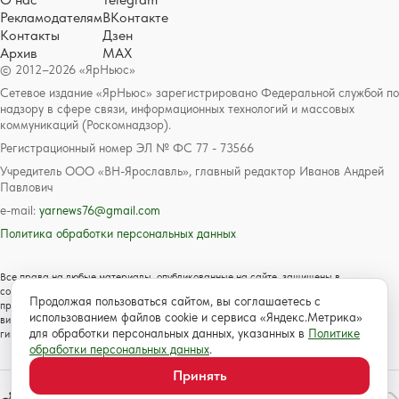
Рекламодателям
ВКонтакте
Контакты
Дзен
Архив
MAX
© 2012–2026 «ЯрНьюс»
Сетевое издание «ЯрНьюс» зарегистрировано Федеральной службой по
надзору в сфере связи, информационных технологий и массовых
коммуникаций (Роскомнадзор).
Регистрационный номер ЭЛ № ФС 77 - 73566
Учредитель ООО «ВН-Ярославль», главный редактор Иванов Андрей
Павлович
e-mail:
yarnews76@gmail.com
Политика обработки персональных данных
Все права на любые материалы, опубликованные на сайте, защищены в
соответствии с российским и международным законодательством об авторском
Продолжая пользоваться сайтом, вы соглашаетесь с
праве и смежных правах. Любое использование текстовых, фото, аудио и
использованием файлов cookie и сервиса «Яндекс.Метрика»
видеоматериалов возможно только с согласия правообладателя с обязательной
для обработки персональных данных, указанных в
Политике
гиперссылкой на сайт https://www.yarnews.net; Для детей старше 16 лет.
обработки персональных данных
.
Принять