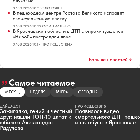
опухолью
07.08.2026 10:33
|
ЗДОРОВЬЕ
В пешеходном центре Ростова Великого исправят
свежеуложенную плитку
07.08.2026 10:32
|
ОФИЦИАЛЬНО
В Ярославской области в ДТП с опрокинувшейся
«Нивой» пострадали двое
07.08.2026 10:17
|
ПРОИСШЕСТВИЯ
Больше новостей
Самое читаемое
МЕСЯЦ
НЕДЕЛЯ
ВЧЕРА
СЕГОДНЯ
ДАЙДЖЕСТ
ПРОИСШЕСТВИЯ
Зажигалка, гений и честный
Появилось видео
друг: нашли ТОП-10 цитат к
смертельного ДТП пеше
юбилею Александра
и автобуса в Ярославле
Радулова