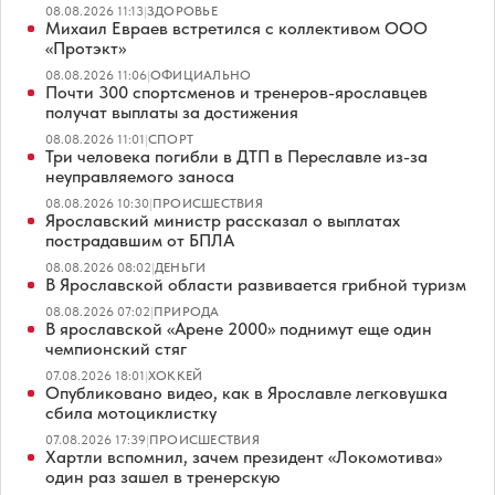
08.08.2026 11:13
|
ЗДОРОВЬЕ
Михаил Евраев встретился с коллективом ООО
«Протэкт»
08.08.2026 11:06
|
ОФИЦИАЛЬНО
Почти 300 спортсменов и тренеров-ярославцев
получат выплаты за достижения
08.08.2026 11:01
|
СПОРТ
Три человека погибли в ДТП в Переславле из-за
неуправляемого заноса
08.08.2026 10:30
|
ПРОИСШЕСТВИЯ
Ярославский министр рассказал о выплатах
пострадавшим от БПЛА
08.08.2026 08:02
|
ДЕНЬГИ
В Ярославской области развивается грибной туризм
08.08.2026 07:02
|
ПРИРОДА
В ярославской «Арене 2000» поднимут еще один
чемпионский стяг
07.08.2026 18:01
|
ХОККЕЙ
Опубликовано видео, как в Ярославле легковушка
сбила мотоциклистку
07.08.2026 17:39
|
ПРОИСШЕСТВИЯ
Хартли вспомнил, зачем президент «Локомотива»
один раз зашел в тренерскую