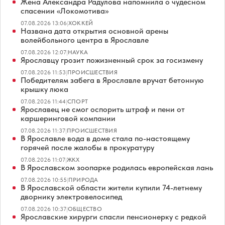
Жена Александра Радулова напомнила о чудесном
спасении «Локомотива»
07.08.2026 13:06
|
ХОККЕЙ
Названа дата открытия основной арены
волейбольного центра в Ярославле
07.08.2026 12:07
|
НАУКА
Ярославцу грозит пожизненный срок за госизмену
07.08.2026 11:53
|
ПРОИСШЕСТВИЯ
Победителям забега в Ярославле вручат бетонную
крышку люка
07.08.2026 11:44
|
СПОРТ
Ярославец не смог оспорить штраф и пени от
каршеринговой компании
07.08.2026 11:37
|
ПРОИСШЕСТВИЯ
В Ярославле вода в доме стала по-настоящему
горячей после жалобы в прокуратуру
07.08.2026 11:07
|
ЖКХ
В Ярославском зоопарке родилась европейская лань
07.08.2026 10:55
|
ПРИРОДА
В Ярославской области жители купили 74-летнему
дворнику электровелосипед
07.08.2026 10:37
|
ОБЩЕСТВО
Ярославские хирурги спасли пенсионерку с редкой