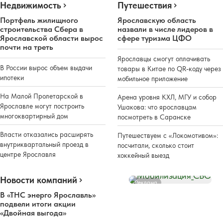
Недвижимость
Путешествия
Портфель жилищного
Ярославскую область
строительства Сбера в
назвали в числе лидеров в
Ярославской области вырос
сфере туризма ЦФО
почти на треть
Ярославцы смогут оплачивать
В России вырос объем выдачи
товары в Китае по QR-коду через
ипотеки
мобильное приложение
На Малой Пролетарской в
Арена уровня КХЛ, МГУ и собор
Ярославле могут построить
Ушакова: что ярославцам
многоквартирный дом
посмотреть в Саранске
Власти отказались расширять
Путешествуем с «Локомотивом»:
внутриквартальный проезд в
посчитали, сколько стоит
центре Ярославля
хоккейный выезд
Новости компаний
Реклама
В «ТНС энерго Ярославль»
подвели итоги акции
«Двойная выгода»