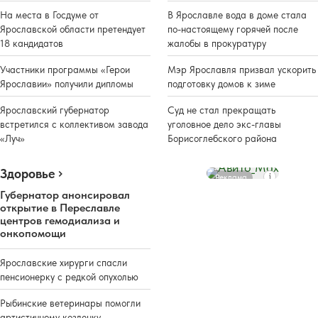
На места в Госдуме от
В Ярославле вода в доме стала
Ярославской области претендует
по-настоящему горячей после
18 кандидатов
жалобы в прокуратуру
Участники программы «Герои
Мэр Ярославля призвал ускорить
Ярославии» получили дипломы
подготовку домов к зиме
Ярославский губернатор
Суд не стал прекращать
встретился с коллективом завода
уголовное дело экс-главы
«Луч»
Борисоглебского района
Здоровье
Реклама
Губернатор анонсировал
открытие в Переславле
центров гемодиализа и
онкопомощи
Ярославские хирурги спасли
пенсионерку с редкой опухолью
Рыбинские ветеринары помогли
артистичному козленку