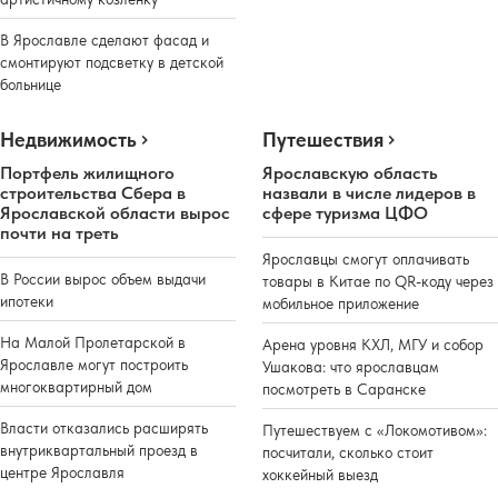
В Ярославле сделают фасад и
смонтируют подсветку в детской
больнице
Недвижимость
Путешествия
Портфель жилищного
Ярославскую область
строительства Сбера в
назвали в числе лидеров в
Ярославской области вырос
сфере туризма ЦФО
почти на треть
Ярославцы смогут оплачивать
В России вырос объем выдачи
товары в Китае по QR-коду через
ипотеки
мобильное приложение
На Малой Пролетарской в
Арена уровня КХЛ, МГУ и собор
Ярославле могут построить
Ушакова: что ярославцам
многоквартирный дом
посмотреть в Саранске
Власти отказались расширять
Путешествуем с «Локомотивом»:
внутриквартальный проезд в
посчитали, сколько стоит
центре Ярославля
хоккейный выезд