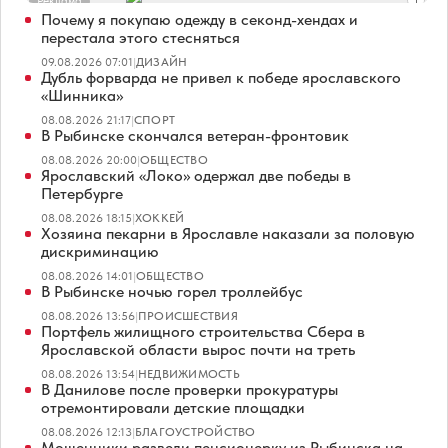
Реклама
Почему я покупаю одежду в секонд-хендах и
перестала этого стесняться
09.08.2026 07:01
|
ДИЗАЙН
Дубль форварда не привел к победе ярославского
«Шинника»
08.08.2026 21:17
|
СПОРТ
В Рыбинске скончался ветеран-фронтовик
08.08.2026 20:00
|
ОБЩЕСТВО
Ярославский «Локо» одержал две победы в
Петербурге
08.08.2026 18:15
|
ХОККЕЙ
Хозяина пекарни в Ярославле наказали за половую
дискриминацию
08.08.2026 14:01
|
ОБЩЕСТВО
В Рыбинске ночью горел троллейбус
08.08.2026 13:56
|
ПРОИСШЕСТВИЯ
Портфель жилищного строительства Сбера в
Ярославской области вырос почти на треть
08.08.2026 13:54
|
НЕДВИЖИМОСТЬ
В Данилове после проверки прокуратуры
отремонтировали детские площадки
08.08.2026 12:13
|
БЛАГОУСТРОЙСТВО
Мошенники развели пенсионерку из Рыбинска на