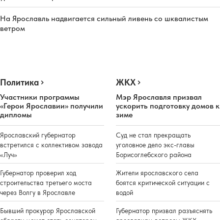
На Ярославль надвигается сильный ливень со шквалистым
ветром
Политика
ЖКХ
Участники программы
Мэр Ярославля призвал
«Герои Ярославии» получили
ускорить подготовку домов к
дипломы
зиме
Ярославский губернатор
Суд не стал прекращать
встретился с коллективом завода
уголовное дело экс-главы
«Луч»
Борисоглебского района
Губернатор проверил ход
Жители ярославского села
строительства третьего моста
боятся критической ситуации с
через Волгу в Ярославле
водой
Бывший прокурор Ярославской
Губернатор призвал разъяснять