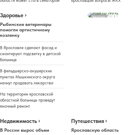
области может стать сенатором
ярославцам вопросы ЖКХ
Здоровье
Реклама
Рыбинские ветеринары
помогли артистичному
козленку
В Ярославле сделают фасад и
смонтируют подсветку в детской
больнице
В фельдшерско-акушерских
пунктах Мышкинского округа
начнут продавать лекарства
На территории ярославской
областной больницы проведут
ямочный ремонт
Недвижимость
Путешествия
В России вырос объем
Ярославскую область