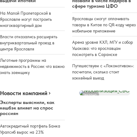
выдачи ипотеки
назвали в числе лидеров в
сфере туризма ЦФО
На Малой Пролетарской в
Ярославцы смогут оплачивать
Ярославле могут построить
товары в Китае по QR-коду через
многоквартирный дом
мобильное приложение
Власти отказались расширять
Арена уровня КХЛ, МГУ и собор
внутриквартальный проезд в
Ушакова: что ярославцам
центре Ярославля
посмотреть в Саранске
Льготные программы на
Путешествуем с «Локомотивом»:
недвижимость в России: что важно
посчитали, сколько стоит
знать заемщику
хоккейный выезд
Новости компаний
Реклама
Эксперты выяснили, как
кешбэк влияет на спрос
россиян
Автокредитный портфель Банка
Уралсиб вырос на 23%