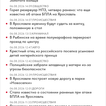
Золотого кольца
06.08.2026 14:09
|
ОБЩЕСТВО
Горел резервуар НПЗ, четверо ранено: что еще
известно об атаке БПЛА на Ярославль
06.08.2026 14:07
|
ПРОИСШЕСТВИЯ
В Ярославле мужчину будут судить за взятку,
положенную в стол
06.08.2026 13:13
|
КРИМИНАЛ
В Рыбинске на время полумарафона перекроют
проезд по центру
06.08.2026 12:47
|
АВТО
Крестный отец из российского поселка усыновил
детей нигерийского принца
06.08.2026 12:42
|
ОБЩЕСТВО
Полицейские забрали младенца у матери из-за
угрозы безопасности
06.08.2026 12:39
|
ПРОИСШЕСТВИЯ
В Ярославле построят новую дорогу в парке
«Новоселки»
06.08.2026 12:01
|
ДОРОГИ
Стало известно о состоянии раненых при атаке
БПЛА на Ярославль
06.08.2026 11:33
|
ПРОИСШЕСТВИЯ
Ярославец пострадал при пожаре в садоводстве