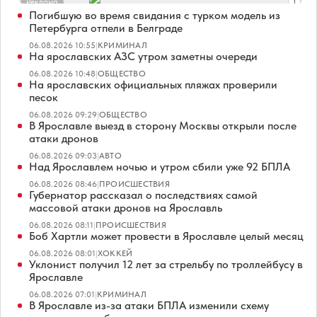
Реклама
Погибшую во время свидания с турком модель из
Петербурга отпели в Белграде
06.08.2026 10:55
|
КРИМИНАЛ
На ярославских АЗС утром заметны очереди
06.08.2026 10:48
|
ОБЩЕСТВО
На ярославских официальных пляжах проверили
песок
06.08.2026 09:29
|
ОБЩЕСТВО
В Ярославле выезд в сторону Москвы открыли после
атаки дронов
06.08.2026 09:03
|
АВТО
Над Ярославлем ночью и утром сбили уже 92 БПЛА
06.08.2026 08:46
|
ПРОИСШЕСТВИЯ
Губернатор рассказал о последствиях самой
массовой атаки дронов на Ярославль
06.08.2026 08:11
|
ПРОИСШЕСТВИЯ
Боб Хартли может провести в Ярославле целый месяц
06.08.2026 08:01
|
ХОККЕЙ
Уклонист получил 12 лет за стрельбу по троллейбусу в
Ярославле
06.08.2026 07:01
|
КРИМИНАЛ
В Ярославле из-за атаки БПЛА изменили схему