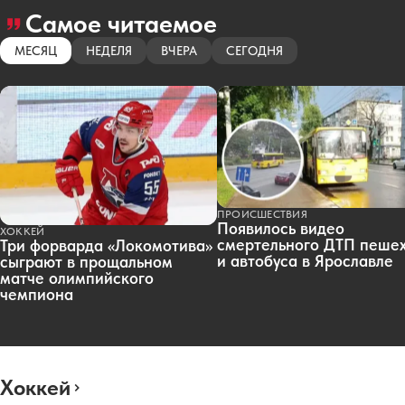
Самое читаемое
МЕСЯЦ
НЕДЕЛЯ
ВЧЕРА
СЕГОДНЯ
ПРОИСШЕСТВИЯ
Появилось видео
ХОККЕЙ
смертельного ДТП пеше
Три форварда «Локомотива»
и автобуса в Ярославле
сыграют в прощальном
матче олимпийского
чемпиона
Хоккей