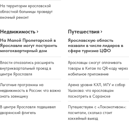
На территории ярославской
областной больницы проведут
ямочный ремонт
Недвижимость
Путешествия
На Малой Пролетарской в
Ярославскую область
Ярославле могут построить
назвали в числе лидеров в
многоквартирный дом
сфере туризма ЦФО
Власти отказались расширять
Ярославцы смогут оплачивать
внутриквартальный проезд в
товары в Китае по QR-коду через
центре Ярославля
мобильное приложение
Льготные программы на
Арена уровня КХЛ, МГУ и собор
недвижимость в России: что важно
Ушакова: что ярославцам
знать заемщику
посмотреть в Саранске
В центре Ярославля подешевел
Путешествуем с «Локомотивом»:
дворянский флигель
посчитали, сколько стоит
хоккейный выезд