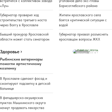
встретился с коллективом завода
уголовное дело экс-главы
«Луч»
Борисоглебского района
Губернатор проверил ход
Жители ярославского села
строительства третьего моста
боятся критической ситуации с
через Волгу в Ярославле
водой
Бывший прокурор Ярославской
Губернатор призвал разъяснять
области может стать сенатором
ярославцам вопросы ЖКХ
Здоровье
Реклама
Рыбинские ветеринары
помогли артистичному
козленку
В Ярославле сделают фасад и
смонтируют подсветку в детской
больнице
В фельдшерско-акушерских
пунктах Мышкинского округа
начнут продавать лекарства