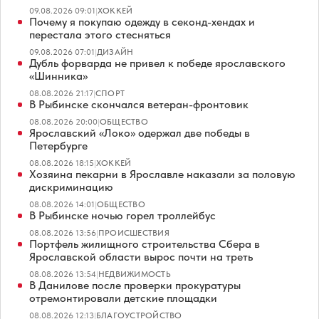
09.08.2026 09:01
|
ХОККЕЙ
Почему я покупаю одежду в секонд-хендах и
перестала этого стесняться
09.08.2026 07:01
|
ДИЗАЙН
Дубль форварда не привел к победе ярославского
«Шинника»
08.08.2026 21:17
|
СПОРТ
В Рыбинске скончался ветеран-фронтовик
08.08.2026 20:00
|
ОБЩЕСТВО
Ярославский «Локо» одержал две победы в
Петербурге
08.08.2026 18:15
|
ХОККЕЙ
Хозяина пекарни в Ярославле наказали за половую
дискриминацию
08.08.2026 14:01
|
ОБЩЕСТВО
В Рыбинске ночью горел троллейбус
08.08.2026 13:56
|
ПРОИСШЕСТВИЯ
Портфель жилищного строительства Сбера в
Ярославской области вырос почти на треть
08.08.2026 13:54
|
НЕДВИЖИМОСТЬ
В Данилове после проверки прокуратуры
отремонтировали детские площадки
08.08.2026 12:13
|
БЛАГОУСТРОЙСТВО