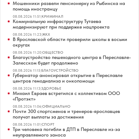
Мошенники развели пенсионерку из Рыбинска на
помощь иностранцу
08.08.2026 11:51
|
КРИМИНАЛ
Коммунальную инфраструктуру Тутаева
модернизируют при поддержке нацпроекта
08.08.2026 11:23
|
ЖКХ
В Ярославской области проверили школы в восьми
округах
08.08.2026 11:20
|
ОБЩЕСТВО
Благоустройство пешеходного центра в Переславле-
Залесском будет продолжено
08.08.2026 11:15
|
БЛАГОУСТРОЙСТВО
Губернатор анонсировал открытие в Переславле
центров гемодиализа и онкопомощи
08.08.2026 11:13
|
ЗДОРОВЬЕ
Михаил Евраев встретился с коллективом ООО
«Протэкт»
08.08.2026 11:06
|
ОФИЦИАЛЬНО
Почти 300 спортсменов и тренеров-ярославцев
получат выплаты за достижения
08.08.2026 11:01
|
СПОРТ
Три человека погибли в ДТП в Переславле из-за
неуправляемого заноса