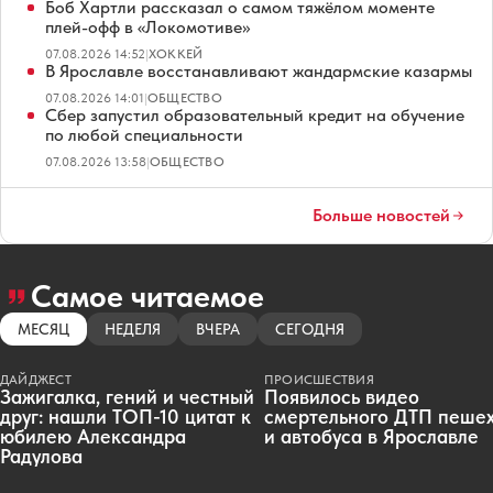
Боб Хартли рассказал о самом тяжёлом моменте
плей-офф в «Локомотиве»
07.08.2026 14:52
|
ХОККЕЙ
В Ярославле восстанавливают жандармские казармы
07.08.2026 14:01
|
ОБЩЕСТВО
Сбер запустил образовательный кредит на обучение
по любой специальности
07.08.2026 13:58
|
ОБЩЕСТВО
Больше новостей
Самое читаемое
МЕСЯЦ
НЕДЕЛЯ
ВЧЕРА
СЕГОДНЯ
ДАЙДЖЕСТ
ПРОИСШЕСТВИЯ
Зажигалка, гений и честный
Появилось видео
друг: нашли ТОП-10 цитат к
смертельного ДТП пеше
юбилею Александра
и автобуса в Ярославле
Радулова