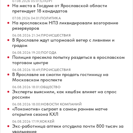
07.08.2026 05:01
|
СПОРТ
На места в Госдуме от Ярославской области
претендует 18 кандидатов
07.08.2026 04:01
|
ПОЛИТИКА
На ярославском НПЗ ликвидировали возгорание
резервуаров
06.08.2026 21:34
|
ПРОИСШЕСТВИЯ
В Ярославле ждут штормовой ветер с ливнями и
градом
06.08.2026 19:20
|
ПОГОДА
Полиция пресекла попытку раздеться в ярославском
торговом центре
06.08.2026 18:49
|
ПРОИСШЕСТВИЯ
В Ярославле не смогли продать гостиницу на
Московском проспекте
06.08.2026 18:01
|
ОБЩЕСТВО
Эксперты выяснили, как кешбэк влияет на спрос
россиян
06.08.2026 18:00
|
НОВОСТИ КОМПАНИЙ
«Локомотив» сыграет в самом раннем матче
открытия сезона КХЛ
06.08.2026 17:19
|
ХОККЕЙ
Экс-работница аптеки отсудила почти 800 тысяч за
увольнение