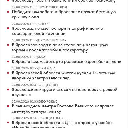
Ярославцу грозит пожизненный срок за госизмену
07.08.2026 11:53
|
ПРОИСШЕСТВИЯ
Победителям забега в Ярославле вручат бетонную
крышку люка
07.08.2026 11:44
|
СПОРТ
Ярославец не смог оспорить штраф и пени от
каршеринговой компании
07.08.2026 11:37
|
ПРОИСШЕСТВИЯ
В Ярославле вода в доме стала по-настоящему
горячей после жалобы в прокуратуру
07.08.2026 11:07
|
ЖКХ
В Ярославском зоопарке родилась европейская лань
07.08.2026 10:55
|
ПРИРОДА
В Ярославской области жители купили 74-летнему
дворнику электровелосипед
07.08.2026 10:37
|
ОБЩЕСТВО
Ярославские хирурги спасли пенсионерку с редкой
опухолью
07.08.2026 10:33
|
ЗДОРОВЬЕ
В пешеходном центре Ростова Великого исправят
свежеуложенную плитку
07.08.2026 10:32
|
ОФИЦИАЛЬНО
В Ярославской области в ДТП с опрокинувшейся
«Нивой» пострадали двое