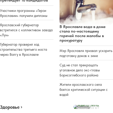
претендует 18 кандидатов
Участники программы «Герои
Ярославии» получили дипломы
Ярославский губернатор
В Ярославле вода в доме
встретился с коллективом завода
стала по-настоящему
«Луч»
горячей после жалобы в
прокуратуру
Губернатор проверил ход
строительства третьего моста
Мэр Ярославля призвал ускорить
через Волгу в Ярославле
подготовку домов к зиме
Суд не стал прекращать
уголовное дело экс-главы
Борисоглебского района
Жители ярославского села
боятся критической ситуации с
водой
Здоровье
Реклама