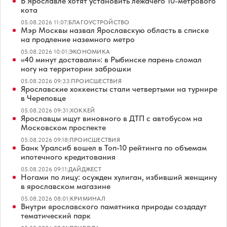
В Ярославле хотят установить лежачего 10-метрового
кота
05.08.2026 11:07
|
БЛАГОУСТРОЙСТВО
Мэр Москвы назвал Ярославскую область в списке
на продление наземного метро
05.08.2026 10:01
|
ЭКОНОМИКА
«40 минут доставали»: в Рыбинске парень сломал
ногу на территории заброшки
05.08.2026 09:33
|
ПРОИСШЕСТВИЯ
Ярославские хоккеисты стали четвертыми на турнире
в Череповце
05.08.2026 09:31
|
ХОККЕЙ
Ярославцы ищут виновного в ДТП с автобусом на
Московском проспекте
05.08.2026 09:18
|
ПРОИСШЕСТВИЯ
Банк Уралсиб вошел в Топ-10 рейтинга по объемам
ипотечного кредитования
05.08.2026 09:11
|
ДАЙДЖЕСТ
Ногами по лицу: осужден хулиган, избивший женщину
в ярославском магазине
05.08.2026 08:01
|
КРИМИНАЛ
Внутри ярославского памятника природы создадут
тематический парк