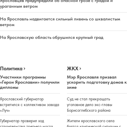
Ярославцев предупредили об опасной грозе с градом и
ураганным ветром
На Ярославль надвигается сильный ливень со шквалистым
ветром
На Ярославскую область обрушился крупный град
Политика
ЖКХ
Участники программы
Мэр Ярославля призвал
«Герои Ярославии» получили
ускорить подготовку домов к
дипломы
зиме
Ярославский губернатор
Суд не стал прекращать
встретился с коллективом завода
уголовное дело экс-главы
«Луч»
Борисоглебского района
Губернатор проверил ход
Жители ярославского села
строительства третьего моста
боятся критической ситуации с