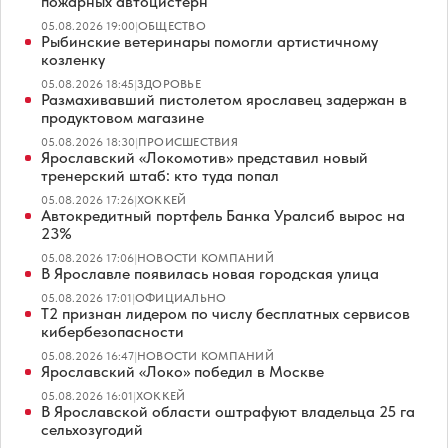
пожарных автоцистерн
05.08.2026 19:00
|
ОБЩЕСТВО
Рыбинские ветеринары помогли артистичному
козленку
05.08.2026 18:45
|
ЗДОРОВЬЕ
Размахивавший пистолетом ярославец задержан в
продуктовом магазине
05.08.2026 18:30
|
ПРОИСШЕСТВИЯ
Ярославский «Локомотив» представил новый
тренерский штаб: кто туда попал
05.08.2026 17:26
|
ХОККЕЙ
Автокредитный портфель Банка Уралсиб вырос на
23%
05.08.2026 17:06
|
НОВОСТИ КОМПАНИЙ
В Ярославле появилась новая городская улица
05.08.2026 17:01
|
ОФИЦИАЛЬНО
Т2 признан лидером по числу бесплатных сервисов
кибербезопасности
05.08.2026 16:47
|
НОВОСТИ КОМПАНИЙ
Ярославский «Локо» победил в Москве
05.08.2026 16:01
|
ХОККЕЙ
В Ярославской области оштрафуют владельца 25 га
сельхозугодий