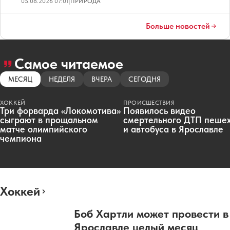
05.08.2026 07:01
|
ПРИРОДА
Больше новостей
Самое читаемое
МЕСЯЦ
НЕДЕЛЯ
ВЧЕРА
СЕГОДНЯ
ХОККЕЙ
ПРОИСШЕСТВИЯ
Три форварда «Локомотива»
Появилось видео
сыграют в прощальном
смертельного ДТП пеше
матче олимпийского
и автобуса в Ярославле
чемпиона
Хоккей
Боб Хартли может провести в
Ярославле целый месяц