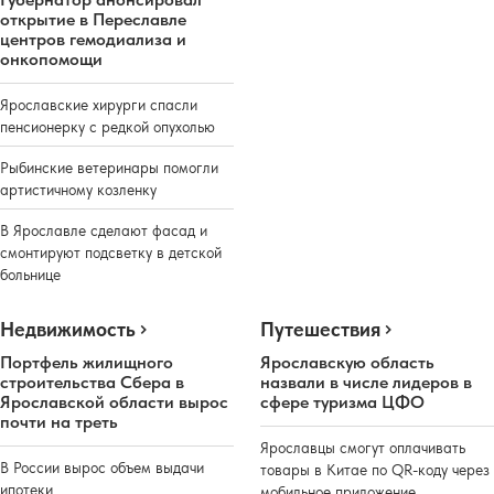
открытие в Переславле
центров гемодиализа и
онкопомощи
Ярославские хирурги спасли
пенсионерку с редкой опухолью
Рыбинские ветеринары помогли
артистичному козленку
В Ярославле сделают фасад и
смонтируют подсветку в детской
больнице
Недвижимость
Путешествия
Портфель жилищного
Ярославскую область
строительства Сбера в
назвали в числе лидеров в
Ярославской области вырос
сфере туризма ЦФО
почти на треть
Ярославцы смогут оплачивать
В России вырос объем выдачи
товары в Китае по QR-коду через
ипотеки
мобильное приложение