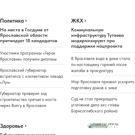
Политика
ЖКХ
На места в Госдуме от
Коммунальную
Ярославской области
инфраструктуру Тутаева
претендует 18 кандидатов
модернизируют при
поддержке нацпроекта
Участники программы «Герои
В Ярославле вода в доме стала
Ярославии» получили дипломы
по-настоящему горячей после
Ярославский губернатор
жалобы в прокуратуру
встретился с коллективом завода
Мэр Ярославля призвал ускорить
«Луч»
подготовку домов к зиме
Губернатор проверил ход
Суд не стал прекращать
строительства третьего моста
уголовное дело экс-главы
через Волгу в Ярославле
Борисоглебского района
Здоровье
Реклама
Губернатор анонсировал